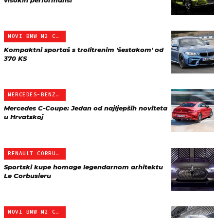
visokih performansi
NOVI BMW M2 COUPE
Kompaktni sportaš s trolitrenim 'šestakom' od
370 KS
MERCEDES-BENZ C-KLASA CO…
Mercedes C-Coupe: Jedan od najljepših noviteta
u Hrvatskoj
RENAULT CORBUSIER COUPE …
Sportski kupe homage legendarnom arhitektu
Le Corbusieru
NOVI BMW M2 COUPE