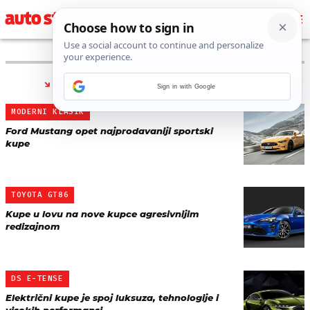
PRONAĐENO 9 REZULTATA ZA TAG “
KUPE
”
Sign in with Google
MODERNI KLASIK
Ford Mustang opet najprodavaniji sportski
kupe
TOYOTA GT86
Kupe u lovu na nove kupce agresivnijim
redizajnom
DS E-TENSE
Električni kupe je spoj luksuza, tehnologije i