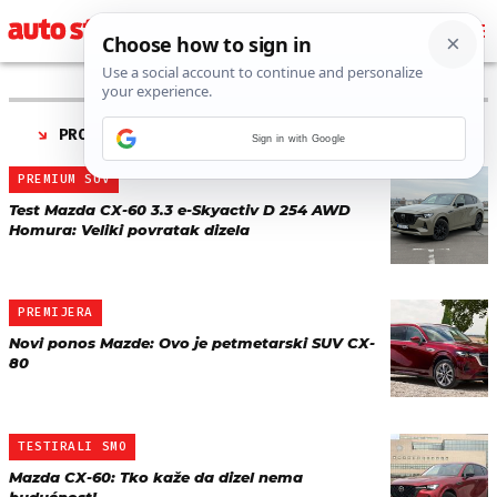
PRONAĐENO 6 REZULTATA ZA TAG “
MAZDA CX-60
”
Sign in with Google
PREMIUM SUV
Test Mazda CX-60 3.3 e-Skyactiv D 254 AWD
Homura: Veliki povratak dizela
PREMIJERA
Novi ponos Mazde: Ovo je petmetarski SUV CX-
80
TESTIRALI SMO
Mazda CX-60: Tko kaže da dizel nema