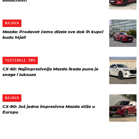
budućnost!
NAJAVA
Mazda: Prodavat ćemo dizele sve dok ih kupci
budu htjeli
TESTIRALI SMO
CX-60: Najimpresivnija Mazda ikada puna je
snage i luksuza
NAJAVA
CX-80: Još jedna impresivna Mazda stiže u
Europu