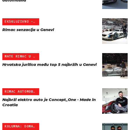
automobila
EKSKLUZIVNO - AUTOSALON …
Rimac senzacija u Genevi
MATE RIMAC U GENEVI 24 S…
Hrvatska jurilica među top 5 najbržih u Genevi
RIMAC AUTOMOBILI
Najbrži elektro auto je Concept_One - Made in
Croatia
KOLUMNA: DOMAGOJ ĐUKEC