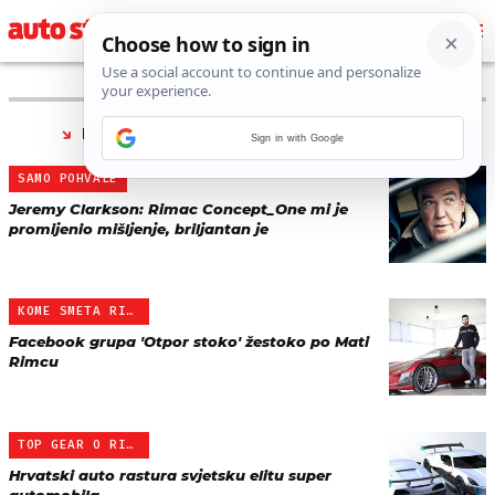
PRONAĐENO 90 REZULTATA ZA TAG “
RIMAC
”
Sign in with Google
SAMO POHVALE
Jeremy Clarkson: Rimac Concept_One mi je
promijenio mišljenje, briljantan je
KOME SMETA RIMAC
Facebook grupa 'Otpor stoko' žestoko po Mati
Rimcu
TOP GEAR O RIMCU
Hrvatski auto rastura svjetsku elitu super