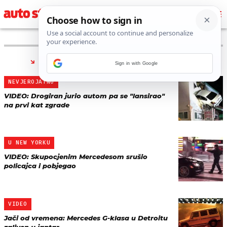
PRONAĐENO 121 REZULTATA ZA TAG “
SAD
”
Sign in with Google
NEVJEROJATNO
VIDEO: Drogiran jurio autom pa se "lansirao"
na prvi kat zgrade
U NEW YORKU
VIDEO: Skupocjenim Mercedesom srušio
policajca i pobjegao
VIDEO
Jači od vremena: Mercedes G-klasa u Detroitu