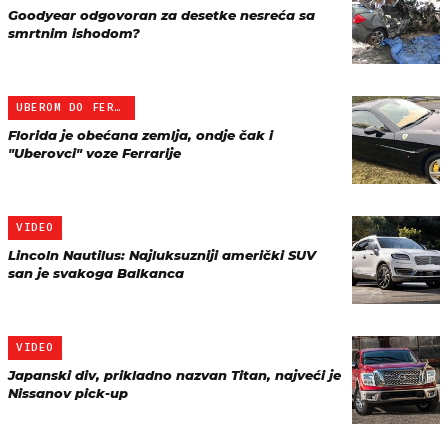
Goodyear odgovoran za desetke nesreća sa
smrtnim ishodom?
UBEROM DO FERRARIJA
Florida je obećana zemlja, ondje čak i
"Uberovci" voze Ferrarije
VIDEO
Lincoln Nautilus: Najluksuzniji američki SUV
san je svakoga Balkanca
VIDEO
Japanski div, prikladno nazvan Titan, najveći je
Nissanov pick-up