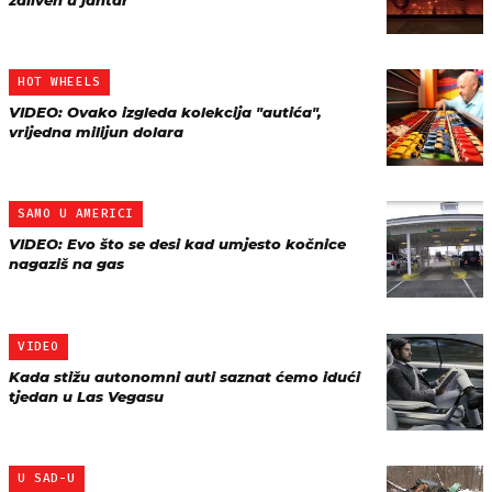
zaliven u jantar
HOT WHEELS
VIDEO: Ovako izgleda kolekcija "autića",
vrijedna milijun dolara
SAMO U AMERICI
VIDEO: Evo što se desi kad umjesto kočnice
nagaziš na gas
VIDEO
Kada stižu autonomni auti saznat ćemo idući
tjedan u Las Vegasu
U SAD-U