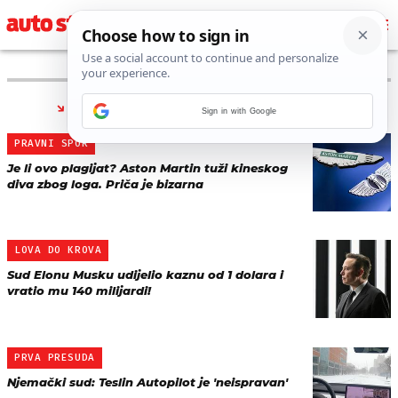
PRONAĐENO 10 REZULTATA ZA TAG “
SUD
”
Sign in with Google
PRAVNI SPOR
Je li ovo plagijat? Aston Martin tuži kineskog
diva zbog loga. Priča je bizarna
LOVA DO KROVA
Sud Elonu Musku udijelio kaznu od 1 dolara i
vratio mu 140 milijardi!
PRVA PRESUDA
Njemački sud: Teslin Autopilot je 'neispravan'