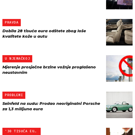
PRAVDA
Dobila 28 tisuća eura odštete zbog loše
kvalitete kože u autu
U NJEMAČKOJ
Mjerenje prosječne brzine vožnje proglašeno
neustavnim
PROBLEMI
Seinfeld na sudu: Prodao neoriginalni Porsche
za 1,3 milijuna eura
'30 TISUĆA EURA'