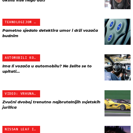
okoliš više nego auti
TEHNOLOGIJOM DO SIGURNOS…
Pametno sjedalo detektira umor i drži vozača
budnim
AUTOMOBILI KOJI VOZE SAMI
Ima li vozača u automobilu? Ne želite se to
upitati...
VIDEO: VRHUNAC AUTOMOBIL…
Zvučni dvoboj trenutno najbrutalnijih svjetskih
jurilica
NISSAN LEAF IMA SVIJETLU…