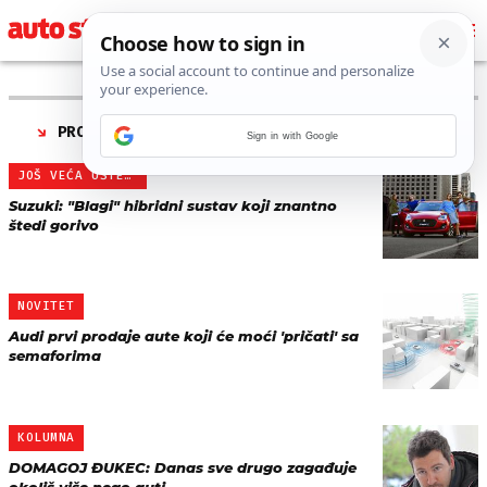
PRONAĐENO 8 REZULTATA ZA TAG “
TEHNOLOGIJA
”
Sign in with Google
JOŠ VEĆA UŠTEDA
Suzuki: "Blagi" hibridni sustav koji znantno
štedi gorivo
NOVITET
Audi prvi prodaje aute koji će moći 'pričati' sa
semaforima
KOLUMNA
DOMAGOJ ĐUKEC: Danas sve drugo zagađuje