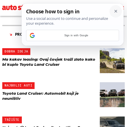
PRONAĐENO 13 REZULTATA ZA TAG “
TOYOTA LAND
Sign in with Google
CRUISER
”
DOBRA IDEJA
Ma kakav leasing: Ovaj čovjek traži zlato kako
bi kupio Toyotu Land Cruiser
NAJBOLJI AUTI
Toyota Land Cruiser: Automobil koji je
neuništiv
TRŽIŠTE