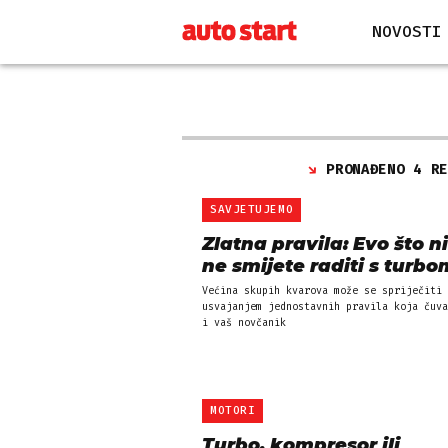
NOVOSTI
PRONAĐENO 4 R
SAVJETUJEMO
Zlatna pravila: Evo što n
ne smijete raditi s turbo
Većina skupih kvarova može se spriječiti
usvajanjem jednostavnih pravila koja čuva
i vaš novčanik
MOTORI
Turbo, kompresor ili