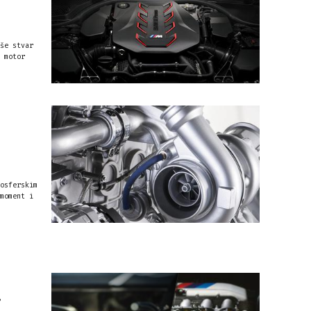
še stvar
 motor
osferskim
moment i