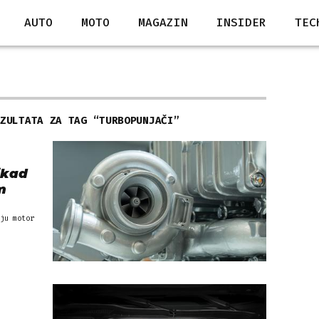
AUTO
MOTO
MAGAZIN
INSIDER
TEC
EZULTATA ZA TAG “
TURBOPUNJAČI
”
ikad
m
ju motor