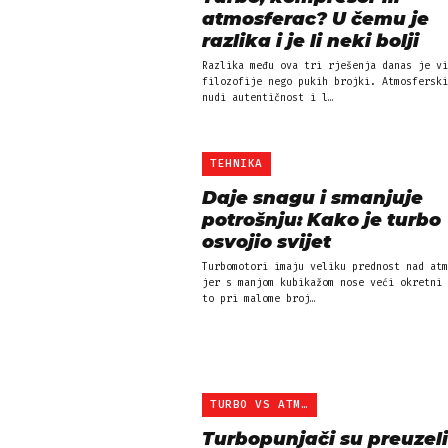
atmosferac? U čemu je
razlika i je li neki bolji
Razlika među ova tri rješenja danas je vi
filozofije nego pukih brojki. Atmosferski
nudi autentičnost i l…
TEHNIKA
Daje snagu i smanjuje
potrošnju: Kako je turbo
osvojio svijet
Turbomotori imaju veliku prednost nad atm
jer s manjom kubikažom nose veći okretni 
to pri malome broj…
TURBO VS ATMOSFERSKI
Turbopunjači su preuzeli