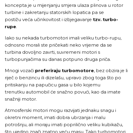
koncepta je u mijenjanju smjera ulaza plinova u rotor
turbine i zakretanju statorskih lopatica pa se
postižu veća učinkovitost i izbjegavanje
tzv. turbo-
rupe
.
Iako su nekada turbomotori imali veliku turbo-rupu,
odnosno morali ste pričekati neko vrijeme da se
turbina dovoljno zavrti, suvremeni motori s
turbopunjačima su danas potpuno druga priča.
Mnogi vozači
preferiraju turbomotore
, bez obzira je li
riječ o benzincu ili dizelašu, upravo zbog toga što po
pritiskanju na papučicu gasa u bilo kojemu
trenutku automobil će snažno povući, kao da imate
snažniji motor.
Atmosferski motori
mogu razvijati jednaku snagu i
okretni moment, imati dobra ubrzanja i malu
potrošnju, ali moraju imati poprilično veliku kubikažu,
što ujedno znači znatno veću masu. Tako turbomotori