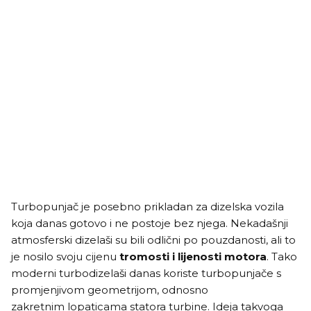
Turbopunjač je posebno prikladan za dizelska vozila
koja danas gotovo i ne postoje bez njega. Nekadašnji
atmosferski dizelaši su bili odlični po pouzdanosti, ali to
je nosilo svoju cijenu
tromosti i lijenosti motora
. Tako
moderni turbodizelaši danas koriste turbopunjače s
promjenjivom geometrijom, odnosno
zakretnim lopaticama statora turbine. Ideja takvoga