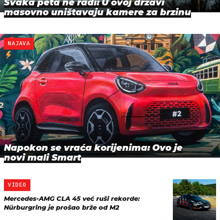
Svaka peta ne radi: U ovoj državi
masovno uništavaju kamere za brzinu
NAJAVA
Napokon se vraća korijenima: Ovo je
novi mali Smart
VIDEO
Mercedes-AMG CLA 45 već ruši rekorde:
Nürburgring je prošao brže od M2