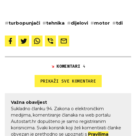
#
turbopunjači
#
tehnika
#
dijelovi
#
motor
#
tdi
KOMENTARI
4
PRIKAŽI SVE KOMENTARE
Važna obavijest
Sukladno članku 94. Zakona o elektroničkim
medijima, komentiranje članaka na web portalu
Autostart.hr dopušteno je samo registriranim
korisnicima. Svaki korisnik koji želi komentirati članke
obvezan je prethodno se upoznati s
Pravilima