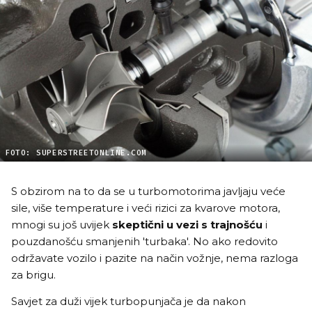
FOTO: SUPERSTREETONLINE.COM
S obzirom na to da se u turbomotorima javljaju veće
sile, više temperature i veći rizici za kvarove motora,
mnogi su još uvijek
skeptični u vezi s trajnošću
i
pouzdanošću smanjenih 'turbaka'. No ako redovito
održavate vozilo i pazite na način vožnje, nema razloga
za brigu.
Savjet za duži vijek turbopunjača je da nakon