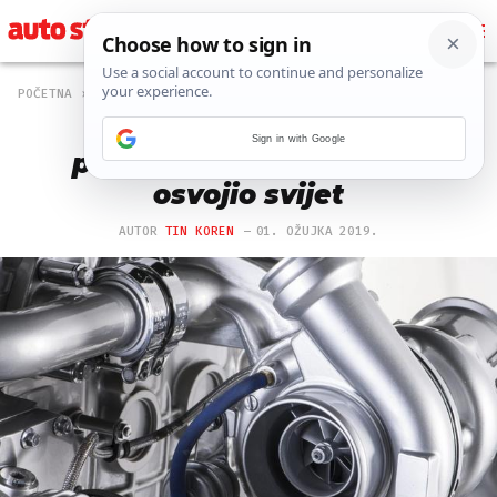
POČETNA
MAGAZIN
5408 PREGLEDA
Daje snagu i smanjuje
Sign in with Google
potrošnju: Kako je turbo
osvojio svijet
AUTOR
TIN KOREN
01. OŽUJKA 2019.