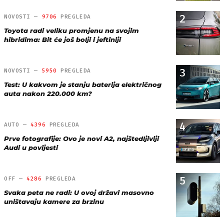
2
NOVOSTI —
9706
PREGLEDA
Toyota radi veliku promjenu na svojim
hibridima: Bit će još bolji i jeftiniji
3
NOVOSTI —
5950
PREGLEDA
Test: U kakvom je stanju baterija električnog
auta nakon 220.000 km?
4
AUTO —
4396
PREGLEDA
Prve fotografije: Ovo je novi A2, najštedljiviji
Audi u povijesti
5
OFF —
4286
PREGLEDA
Svaka peta ne radi: U ovoj državi masovno
uništavaju kamere za brzinu