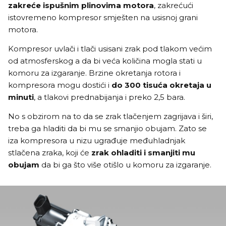
zakreće ispušnim plinovima motora
, zakrećući
istovremeno kompresor smješten na usisnoj grani
motora.
Kompresor uvlači i tlači usisani zrak pod tlakom većim
od atmosferskog a da bi veća količina mogla stati u
komoru za izgaranje. Brzine okretanja rotora i
kompresora mogu dostići i
do 300 tisuća okretaja u
minuti
, a tlakovi prednabijanja i preko 2,5 bara.
No s obzirom na to da se zrak tlačenjem zagrijava i širi,
treba ga hladiti da bi mu se smanjio obujam. Zato se
iza kompresora u nizu ugrađuje međuhladnjak
stlačena zraka, koji će
zrak ohladiti i smanjiti mu
obujam
da bi ga što više otišlo u komoru za izgaranje.