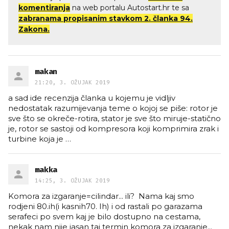
komentiranja
na web portalu Autostart.hr te sa
zabranama propisanim stavkom 2. članka 94.
Zakona.
makan
21:20, 3. OŽUJAK 2019
a sad ide recenzija članka u kojemu je vidljiv
nedostatak razumijevanja teme o kojoj se piše: rotor je
sve što se okreče-rotira, stator je sve što miruje-statično
je, rotor se sastoji od kompresora koji komprimira zrak i
turbine koja je
…
makka
14:25, 3. OŽUJAK 2019
Komora za izgaranje=cilindar... ili? Nama kaj smo
rodjeni 80.ih(i kasnih70. Ih) i od rastali po garazama
serafeci po svem kaj je bilo dostupno na cestama,
nekak nam nije jasan taj termin komora za izgaranje...