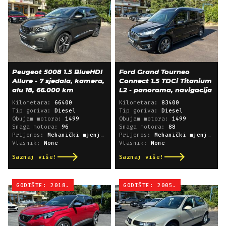
Peugeot 5008 1.5 BlueHDI
Ford Grand Tourneo
Allure - 7 sjedala, kamera,
Connect 1.5 TDCi Titanium
alu 18, 66.000 km
L2 - panorama, navigacija
Kilometara:
66400
Kilometara:
83400
Tip goriva:
Diesel
Tip goriva:
Diesel
Obujam motora:
1499
Obujam motora:
1499
Snaga motora:
96
Snaga motora:
88
Prijenos:
Mehanički mjenjač
Prijenos:
Mehanički mjenjač
Vlasnik:
None
Vlasnik:
None
Saznaj više!
Saznaj više!
GODIŠTE: 2018.
GODIŠTE: 2005.