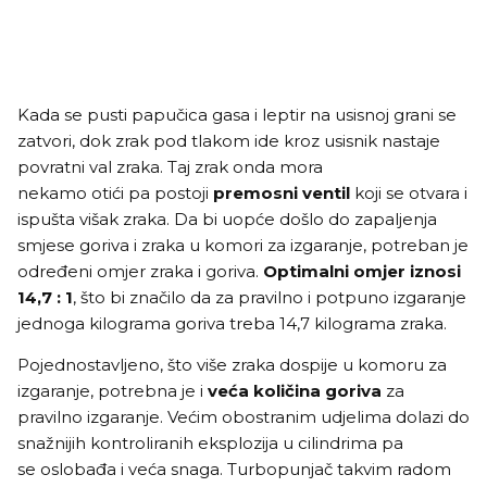
Kada se pusti papučica gasa i leptir na usisnoj grani se
zatvori, dok zrak pod tlakom ide kroz usisnik nastaje
povratni val zraka. Taj zrak onda mora
nekamo otići pa postoji
premosni ventil
koji se otvara i
ispušta višak zraka. Da bi uopće došlo do zapaljenja
smjese goriva i zraka u komori za izgaranje, potreban je
određeni omjer zraka i goriva.
Optimalni omjer iznosi
14,7 : 1
, što bi značilo da za pravilno i potpuno izgaranje
jednoga kilograma goriva treba 14,7 kilograma zraka.
Pojednostavljeno, što više zraka dospije u komoru za
izgaranje, potrebna je i
veća količina goriva
za
pravilno izgaranje. Većim obostranim udjelima dolazi do
snažnijih kontroliranih eksplozija u cilindrima pa
se oslobađa i veća snaga. Turbopunjač takvim radom