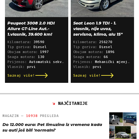
Peugeot 3008 2.0 HDI
Seat Leon 1.9 TDI - 1.
Allure GT-Line Aut.-
vlasnik, nije uvoz,
1.vlasnik, 39.600 km!
servisna, klima, alu 15"
Kilometara:
39590
Kilometara:
256270
Tip goriva:
Diesel
Tip goriva:
Diesel
Obujam motora:
1997
Obujam motora:
1896
Snaga motora:
130
Snaga motora:
66
Prijenos:
Automatski sekvencijski
Prijenos:
Mehanički mjenjač
Vlasnik:
prvi
Vlasnik:
prvi
Saznaj više!
Saznaj više!
NAJČITANIJE
1
MAGAZIN —
10938
PREGLEDA
Do 12.000 eura: Pet limuzina iz vremena kada
su auti još bili 'normalni'