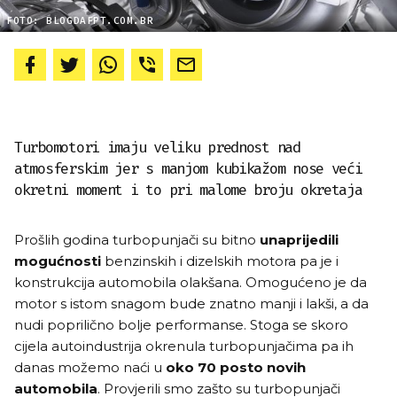
FOTO: BLOGDAFPT.COM.BR
Turbomotori imaju veliku prednost nad
atmosferskim jer s manjom kubikažom nose veći
okretni moment i to pri malome broju okretaja
Prošlih godina turbopunjači su bitno
unaprijedili
mogućnosti
benzinskih i dizelskih motora pa je i
konstrukcija automobila olakšana. Omogućeno je da
motor s istom snagom bude znatno manji i lakši, a da
nudi poprilično bolje performanse. Stoga se skoro
cijela autoindustrija okrenula turbopunjačima pa ih
danas možemo naći u
oko 70 posto novih
automobila
. Provjerili smo zašto su turbopunjači