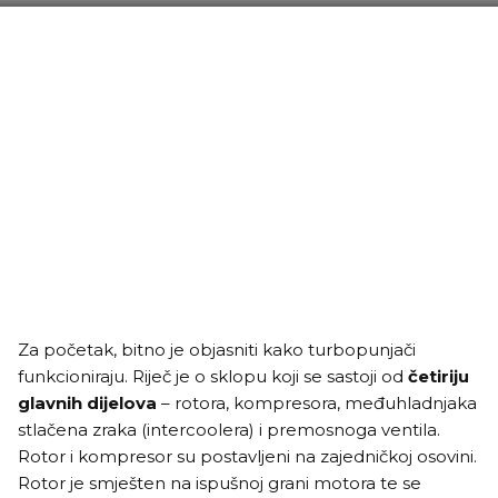
Za početak, bitno je objasniti kako turbopunjači
funkcioniraju. Riječ je o sklopu koji se sastoji od
četiriju
glavnih dijelova
– rotora, kompresora, međuhladnjaka
stlačena zraka (intercoolera) i premosnoga ventila.
Rotor i kompresor su postavljeni na zajedničkoj osovini.
Rotor je smješten na ispušnoj grani motora te se