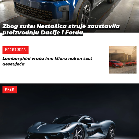
Zbog suše: Nestašica struje zaustavila
proizvodnju Dacije i Forda
PREMIJERA
Lamborghini vraća ime Miura nakon šest
desetljeća
PREM