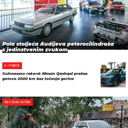
Pola stoljeća Audijeva peterocilindraša
s jedinstvenim zvukom
E-POWER
Guinnessov rekord: Nissan Qashqai prešao
gotovo 2000 km bez točenja goriva
NEVJEROJATNO