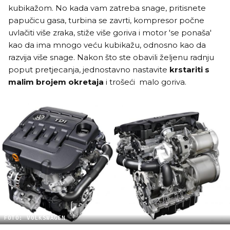
kubikažom. No kada vam zatreba snage, pritisnete
papučicu gasa, turbina se zavrti, kompresor počne
uvlačiti više zraka, stiže više goriva i motor 'se ponaša'
kao da ima mnogo veću kubikažu, odnosno kao da
razvija više snage. Nakon što ste obavili željenu radnju
poput pretjecanja, jednostavno nastavite
krstariti s
malim brojem okretaja
i trošeći malo goriva.
FOTO: VOLKSWAGEN