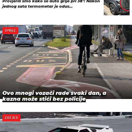
Provjerili smo kako se auto grije pri 38°: Nakon
jednog sata termometar je odus…
OPREZ
Ovo mnogi vozači rade svaki dan, a
kazna može stići bez policije
ZVIJER