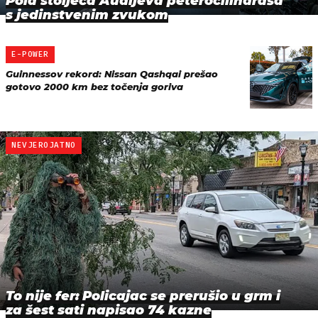
Pola stoljeća Audijeva peterocilindraša
s jedinstvenim zvukom
E-POWER
Guinnessov rekord: Nissan Qashqai prešao
gotovo 2000 km bez točenja goriva
NEVJEROJATNO
To nije fer: Policajac se prerušio u grm i
za šest sati napisao 74 kazne