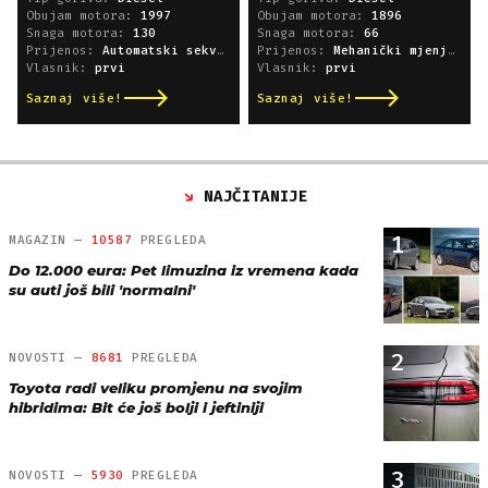
Obujam motora:
1997
Obujam motora:
1896
Snaga motora:
130
Snaga motora:
66
Prijenos:
Automatski sekvencijski
Prijenos:
Mehanički mjenjač
Vlasnik:
prvi
Vlasnik:
prvi
Saznaj više!
Saznaj više!
NAJČITANIJE
1
MAGAZIN —
10587
PREGLEDA
Do 12.000 eura: Pet limuzina iz vremena kada
su auti još bili 'normalni'
2
NOVOSTI —
8681
PREGLEDA
Toyota radi veliku promjenu na svojim
hibridima: Bit će još bolji i jeftiniji
3
NOVOSTI —
5930
PREGLEDA