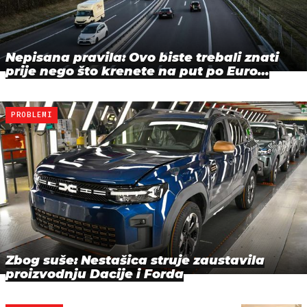
Nepisana pravila: Ovo biste trebali znati
prije nego što krenete na put po Euro…
PROBLEMI
Zbog suše: Nestašica struje zaustavila
proizvodnju Dacije i Forda