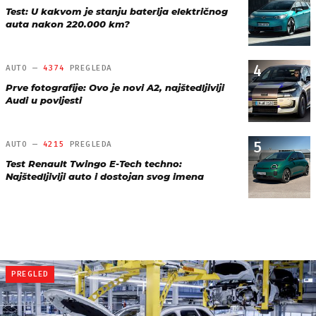
Test: U kakvom je stanju baterija električnog
auta nakon 220.000 km?
4
AUTO —
4374
PREGLEDA
Prve fotografije: Ovo je novi A2, najštedljiviji
Audi u povijesti
5
AUTO —
4215
PREGLEDA
Test Renault Twingo E-Tech techno:
Najštedljiviji auto i dostojan svog imena
PREGLED