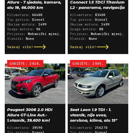
Allure - 7 sjedala, kamera,
Connect 1.5 TDCi Titanium
alu 18, 66.000 km
L2 - panorama, navigacija
Kilometara:
66400
Kilometara:
83400
Tip goriva:
Diesel
Tip goriva:
Diesel
Obujam motora:
1499
Obujam motora:
1499
Snaga motora:
96
Snaga motora:
88
Prijenos:
Mehanički mjenjač
Prijenos:
Mehanički mjenjač
Vlasnik:
None
Vlasnik:
None
Saznaj više!
Saznaj više!
GODIŠTE: 2018.
GODIŠTE: 2005.
Peugeot 3008 2.0 HDI
Seat Leon 1.9 TDI - 1.
Allure GT-Line Aut.-
vlasnik, nije uvoz,
1.vlasnik, 39.600 km!
servisna, klima, alu 15"
Kilometara:
39590
Kilometara:
256270
Tip goriva:
Diesel
Tip goriva:
Diesel