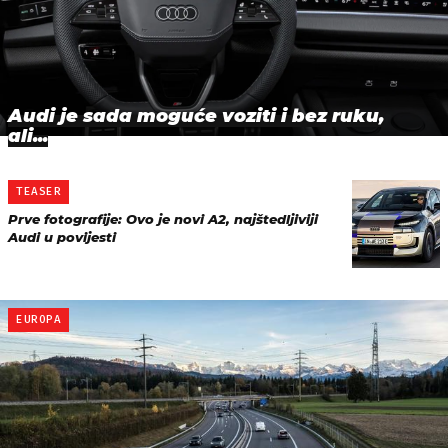
Audi je sada moguće voziti i bez ruku,
ali...
TEASER
Prve fotografije: Ovo je novi A2, najštedljiviji
Audi u povijesti
EUROPA