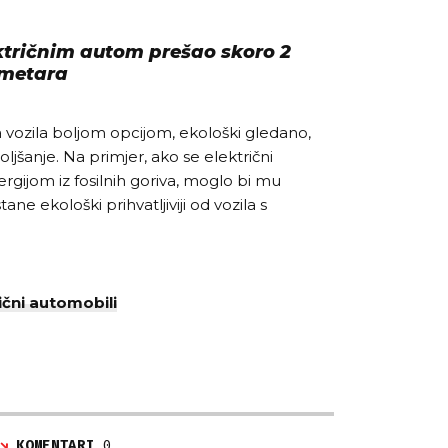
ktričnim autom prešao skoro 2
ometara
na vozila boljom opcijom, ekološki gledano,
ljšanje. Na primjer, ako se električni
gijom iz fosilnih goriva, moglo bi mu
ne ekološki prihvatljiviji od vozila s
ični automobili
KOMENTARI
0