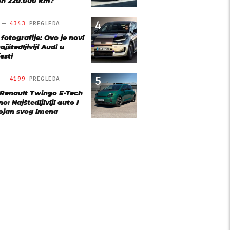
n 220.000 km?
4
O —
4343
PREGLEDA
 fotografije: Ovo je novi
ajštedljiviji Audi u
esti
5
O —
4199
PREGLEDA
 Renault Twingo E-Tech
o: Najštedljiviji auto i
ojan svog imena