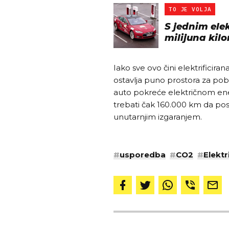
TO JE VOLJA
S jednim ele
milijuna kil
Iako sve ovo čini elektrificira
ostavlja puno prostora za pobo
auto pokreće električnom ener
trebati čak 160.000 km da posta
unutarnjim izgaranjem.
#
usporedba
#
CO2
#
Elektr