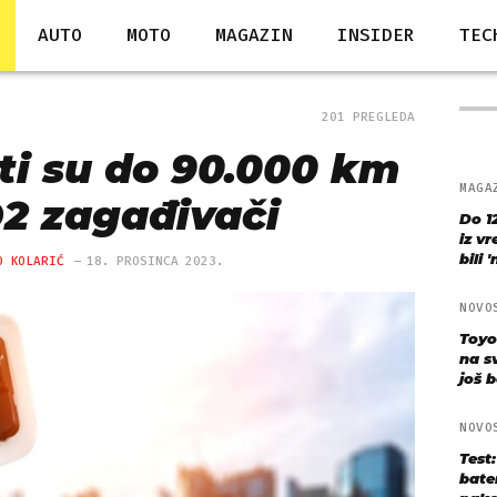
AUTO
MOTO
MAGAZIN
INSIDER
TEC
201 PREGLEDA
uti su do 90.000 km
MAGA
O2 zagađivači
Do 1
iz v
bili 
O KOLARIĆ
18. PROSINCA 2023.
NOVO
Toyo
na s
još bo
NOVO
Test
bate