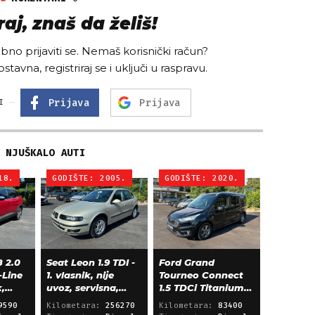
aj, znaš da želiš!
no prijaviti se. Nemaš korisnički račun?
ostavna, registriraj se i uključi u raspravu.
Prijava
Prijava
I
NJUŠKALO AUTI
18.
GODIŠTE: 2005.
GODIŠTE: 2020.
 2.0
Seat Leon 1.9 TDI -
Ford Grand
-Line
1. vlasnik, nije
Tourneo Connect
k,
uvoz, servisna,
1.5 TDCi Titanium
klima, alu 15"
L2 - panorama,
9590
Kilometara:
256270
Kilometara:
83400
navigacija