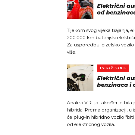
Električni a
od benzinac
Tijekom svog vijeka trajanja, e
200.000 km baterijski električ
Za usporedbu, dizelsko vozilo 
više.
ISTRAŽIVANJE
Električni a
benzinaca i 
Analiza VDI-ja također je bila 
hibrida. Prema organizaciji, 
će plug-in hibridno vozilo "bit
od električnog vozila.