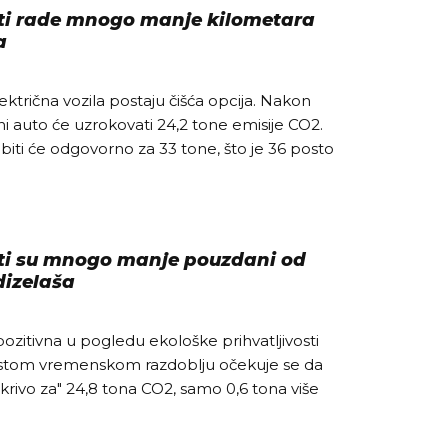
uti rade mnogo manje kilometara
a
lektrična vozila postaju čišća opcija. Nakon
ni auto će uzrokovati 24,2 tone emisije CO2.
biti će odgovorno za 33 tone, što je 36 posto
uti su mnogo manje pouzdani od
dizelaša
pozitivna u pogledu ekološke prihvatljivosti
u istom vremenskom razdoblju očekuje se da
i krivo za" 24,8 tona CO2, samo 0,6 tona više