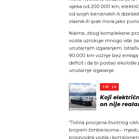
vijeka od 200 000 km, elektri
od svojih benzinskih ili dizels
vlasnik ih ipak mora jako puno 
Naime, zbog kompleksne proiz
vozila uzrokuje mnogo više za
unutarnjim izgaranjem. Istraži
90.000 km vožnje bez emisija d
deficit i da bi postao ekološki 
unutarnje izgaranje.
TOP 10
Koji električ
on nije reala
“Točna procjena životnog cikl
brojnim čimbenicima – mjestu 
proizvodnji vozila i komponent