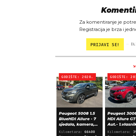
Komentir
Za komentiranje je potreb
Registracija je brza i jedn
PRIJAVI SE!
IL
GODIŠTE: 2020.
GODIŠTE: 20
Peugeot 5008 1.5
Peugeot 3008
BlueHDI Allure - 7
HDI Allure GT
sjedala, kamera,
Aut.- 1.vlasni
alu 18, 66.000 km
39.600 km!
Kilometara:
66400
Kilometara:
3