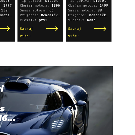
iesel
Tip goriva:
Diesel
Tip goriva:
Diesel
a:
1997
Obujam motora:
1896
Obujam motora:
1499
:
130
Snaga motora:
66
Snaga motora:
88
i sekvencijski
Prijenos:
Mehanički mjenjač
Prijenos:
Mehanički mjenjač
Vlasnik:
prvi
Vlasnik:
None
Saznaj
Saznaj
više!
više!
i
s
6...