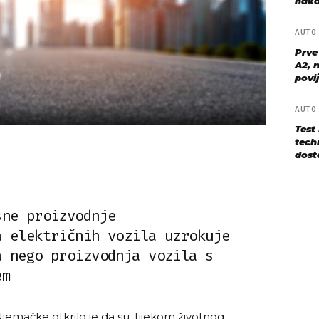
nako
AUT
Prve
A2, n
povij
AUT
Test
techn
dost
sne proizvodnje
a električnih vozila uzrokuje
a nego proizvodnja vozila s
em
Njemačke otkrilo je da su, tijekom životnog