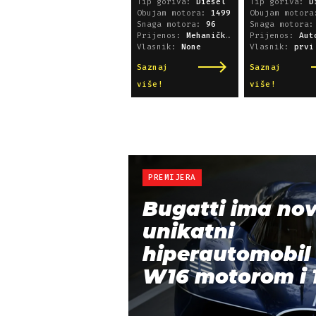
Tip goriva:
Diesel
Tip goriva:
D
Obujam motora:
1499
Obujam motor
Snaga motora:
96
Snaga motora
Prijenos:
Mehanički mjenjač
Prijenos:
Automatsk
Vlasnik:
None
Vlasnik:
prvi
Saznaj
Saznaj
više!
više!
PREMIJERA
Bugatti ima nov
unikatni
hiperautomobil 
W16 motorom i 1