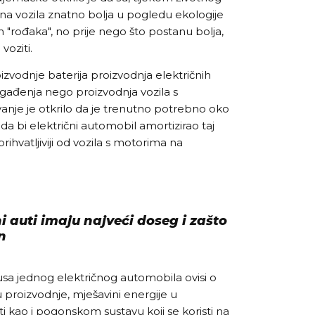
čna vozila znatno bolja u pogledu ekologije
kih "rođaka", no prije nego što postanu bolja,
voziti.
vodnje baterija proizvodnja električnih
gađenja nego proizvodnja vozila s
vanje je otkrilo da je trenutno potrebno oko
a bi električni automobil amortizirao taj
prihvatljiviji od vozila s motorima na
ni auti imaju najveći doseg i zašto
n
usa jednog električnog automobila ovisi o
proizvodnje, mješavini energije u
i kao i pogonskom sustavu koji se koristi na