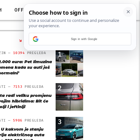
H
OFF
Sign in with Google
NAJČITANIJE
1
ZIN —
10394
PREGLEDA
2.000 eura: Pet limuzina
remena kada su auti još
'normalni'
2
STI —
7153
PREGLEDA
ta radi veliku promjenu
vojim hibridima: Bit će
lji i jeftiniji
3
STI —
5906
PREGLEDA
: U kakvom je stanju
rija električnog auta