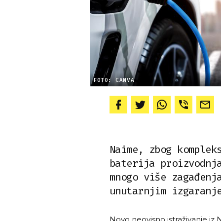
FOTO: CANVA
Naime, zbog komplek
baterija proizvodnj
mnogo više zagađenj
unutarnjim izgaranj
Novo neovisno istraživanje iz 