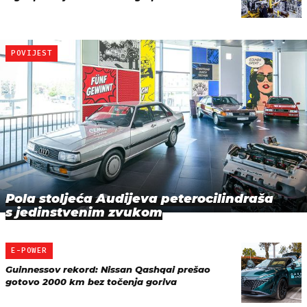
POVIJEST
Pola stoljeća Audijeva peterocilindraša
s jedinstvenim zvukom
E-POWER
Guinnessov rekord: Nissan Qashqai prešao
gotovo 2000 km bez točenja goriva