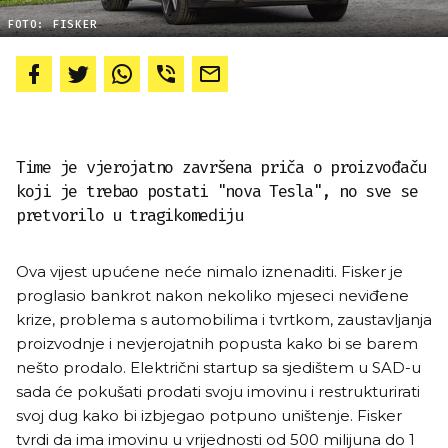
FOTO: FISKER
Time je vjerojatno završena priča o proizvođaču
koji je trebao postati "nova Tesla", no sve se
pretvorilo u tragikomediju
Ova vijest upućene neće nimalo iznenaditi. Fisker je
proglasio bankrot nakon nekoliko mjeseci neviđene
krize, problema s automobilima i tvrtkom, zaustavljanja
proizvodnje i nevjerojatnih popusta kako bi se barem
nešto prodalo. Električni startup sa sjedištem u SAD-u
sada će pokušati prodati svoju imovinu i restrukturirati
svoj dug kako bi izbjegao potpuno uništenje. Fisker
tvrdi da ima imovinu u vrijednosti od 500 milijuna do 1