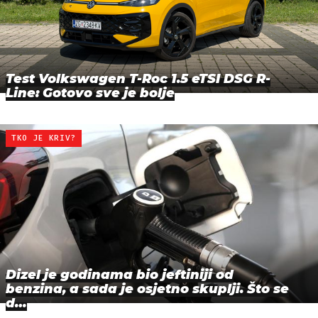
Test Volkswagen T-Roc 1.5 eTSI DSG R-
Line: Gotovo sve je bolje
TKO JE KRIV?
Dizel je godinama bio jeftiniji od
benzina, a sada je osjetno skuplji. Što se
d…