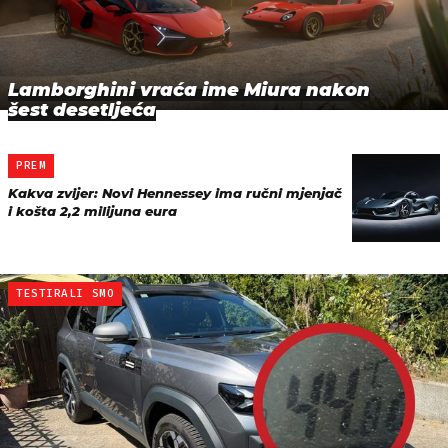
Lamborghini vraća ime Miura nakon
šest desetljeća
PREM
Kakva zvijer: Novi Hennessey ima ručni mjenjač
i košta 2,2 milijuna eura
TESTIRALI SMO