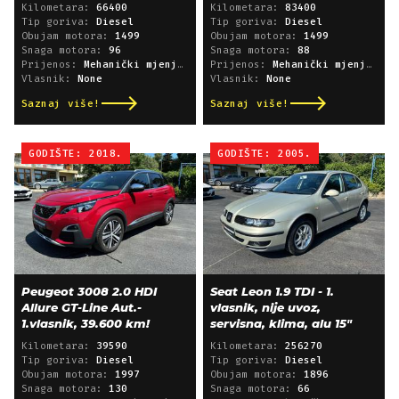
Kilometara:
66400
Kilometara:
83400
Tip goriva:
Diesel
Tip goriva:
Diesel
Obujam motora:
1499
Obujam motora:
1499
Snaga motora:
96
Snaga motora:
88
Prijenos:
Mehanički mjenjač
Prijenos:
Mehanički mjenjač
Vlasnik:
None
Vlasnik:
None
Saznaj više!
Saznaj više!
GODIŠTE: 2018.
GODIŠTE: 2005.
Peugeot 3008 2.0 HDI
Seat Leon 1.9 TDI - 1.
Allure GT-Line Aut.-
vlasnik, nije uvoz,
1.vlasnik, 39.600 km!
servisna, klima, alu 15"
Kilometara:
39590
Kilometara:
256270
Tip goriva:
Diesel
Tip goriva:
Diesel
Obujam motora:
1997
Obujam motora:
1896
Snaga motora:
130
Snaga motora:
66