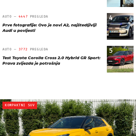
4
AUTO —
4447
PREGLEDA
Prve fotografije: Ovo je novi A2, najštedljiviji
Audi u povijesti
5
AUTO —
3772
PREGLEDA
Test Toyota Corolla Cross 2.0 Hybrid GR Sport:
Prava zvijezda je potrošnja
KOMPAKTNI SUV