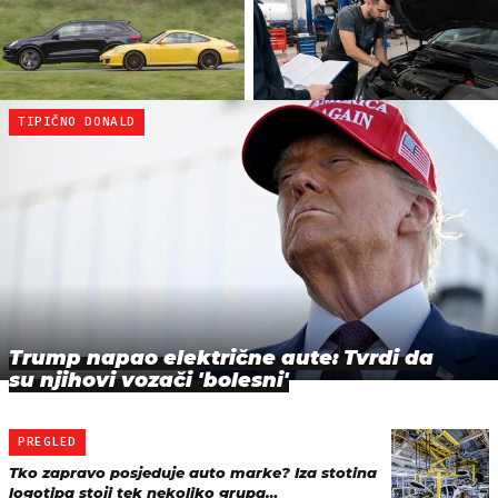
TIPIČNO DONALD
Trump napao električne aute: Tvrdi da
su njihovi vozači 'bolesni'
PREGLED
Tko zapravo posjeduje auto marke? Iza stotina
logotipa stoji tek nekoliko grupa…