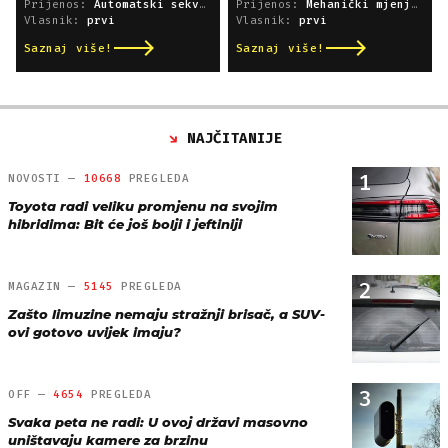
Prijenos:
Automatski sekvencijski
Prijenos:
Mehanički mjenjač
Vlasnik:
prvi
Vlasnik:
prvi
Saznaj više!
Saznaj više!
NAJČITANIJE
1
NOVOSTI —
10668
PREGLEDA
Toyota radi veliku promjenu na svojim
hibridima: Bit će još bolji i jeftiniji
2
MAGAZIN —
5145
PREGLEDA
Zašto limuzine nemaju stražnji brisač, a SUV-
ovi gotovo uvijek imaju?
3
OFF —
4654
PREGLEDA
Svaka peta ne radi: U ovoj državi masovno
uništavaju kamere za brzinu