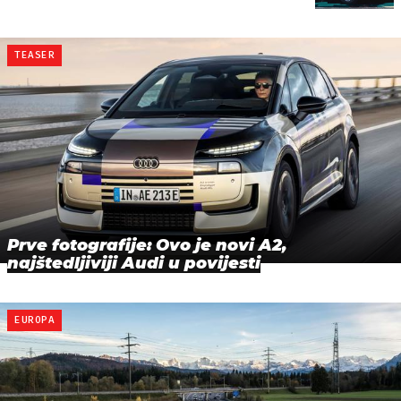
TEASER
Prve fotografije: Ovo je novi A2,
najštedljiviji Audi u povijesti
EUROPA