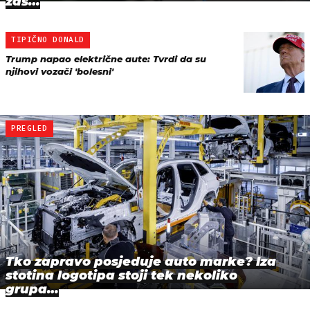
zaš…
TIPIČNO DONALD
Trump napao električne aute: Tvrdi da su
njihovi vozači 'bolesni'
PREGLED
Tko zapravo posjeduje auto marke? Iza
stotina logotipa stoji tek nekoliko
grupa…