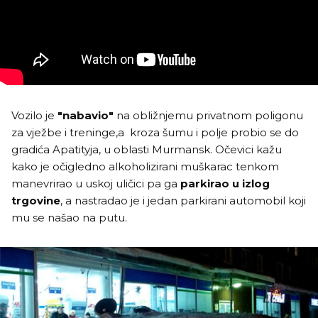
Vozilo je
"nabavio"
na obližnjemu privatnom poligonu
za vježbe i treninge,a kroza šumu i polje probio se do
gradića Apatityja, u oblasti Murmansk. Očevici kažu
kako je očigledno alkoholizirani muškarac tenkom
manevrirao u uskoj uličici pa ga
parkirao u izlog
trgovine
, a nastradao je i jedan parkirani automobil koji
mu se našao na putu.