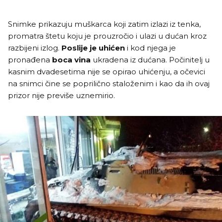
Snimke prikazuju muškarca koji zatim izlazi iz tenka,
promatra štetu koju je prouzročio i ulazi u dućan kroz
razbijeni izlog.
Poslije je uhićen
i kod njega je
pronađena
boca vina
ukradena iz dućana. Počinitelj u
kasnim dvadesetima nije se opirao uhićenju, a očevici
na snimci čine se poprilično staloženim i kao da ih ovaj
prizor nije previše uznemirio.