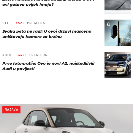
ovi gotovo uvijek imaju?
4
OFF —
4520
PREGLEDA
Svaka peta ne radi: U ovoj državi masovno
uništavaju kamere za brzinu
5
AUTO —
4421
PREGLEDA
Prve fotografije: Ovo je novi A2, najštedljiviji
Audi u povijesti
NAJAVA