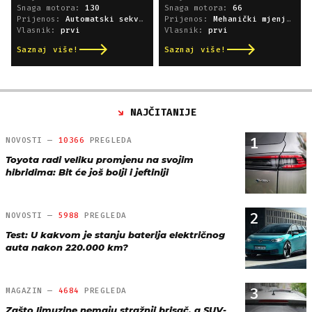
Snaga motora:
130
Snaga motora:
66
Prijenos:
Automatski sekvencijski
Prijenos:
Mehanički mjenjač
Vlasnik:
prvi
Vlasnik:
prvi
Saznaj više!
Saznaj više!
NAJČITANIJE
1
NOVOSTI —
10366
PREGLEDA
Toyota radi veliku promjenu na svojim
hibridima: Bit će još bolji i jeftiniji
2
NOVOSTI —
5988
PREGLEDA
Test: U kakvom je stanju baterija električnog
auta nakon 220.000 km?
3
MAGAZIN —
4684
PREGLEDA
Zašto limuzine nemaju stražnji brisač, a SUV-