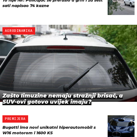
sati napisao 74 kazne
AERODINAMIKA
Zašto limuzine nemaju stražnji brisač, a
SUV-ovi gotovo uvijek imaju?
PREMIJERA
Bugatti ima novi unikatni hiperautomobil s
W16 motorom i 1600 KS