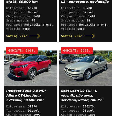
alu 18, 66.000 km
L2 - panorama, navigacija
Kilometara:
66400
Kilometara:
83400
Tip goriva:
Diesel
Tip goriva:
Diesel
Obujam motora:
1499
Obujam motora:
1499
Snaga motora:
96
Snaga motora:
88
Prijenos:
Mehanički mjenjač
Prijenos:
Mehanički mjenjač
Vlasnik:
None
Vlasnik:
None
Saznaj više!
Saznaj više!
GODIŠTE: 2018.
GODIŠTE: 2005.
Peugeot 3008 2.0 HDI
Seat Leon 1.9 TDI - 1.
Allure GT-Line Aut.-
vlasnik, nije uvoz,
1.vlasnik, 39.600 km!
servisna, klima, alu 15"
Kilometara:
39590
Kilometara:
256270
Tip goriva:
Diesel
Tip goriva:
Diesel
Obujam motora:
1997
Obujam motora:
1896