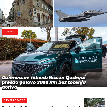
E-POWER
Guinnessov rekord: Nissan Qashqai
prešao gotovo 2000 km bez točenja
goriva
NEVJEROJATNO
To nije fer: Policajac se prerušio u grm i za šest