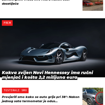
desetljeća
PREM
Kakva zvijer: Novi Hennessey ima ručni
mjenjač i košta 2,2 milijuna eura
TESTIRALI SMO
Provjerili smo kako se auto grije pri 38°: Nakon
jednog sata termometar je odus…