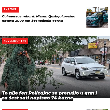
E-POWER
Guinnessov rekord: Nissan Qashqai prešao
gotovo 2000 km bez točenja goriva
NEVJEROJATNO
To nije fer: Policajac se prerušio u grm i
za šest sati napisao 74 kazne