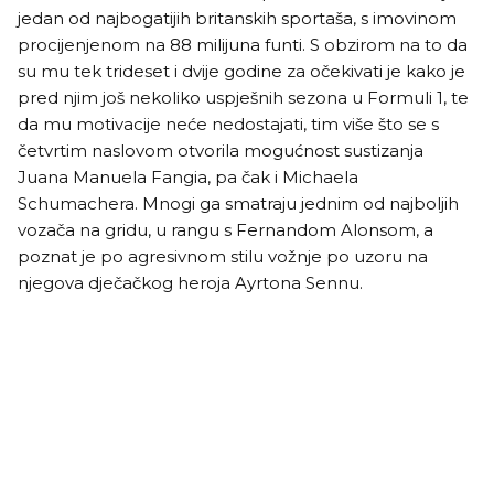
jedan od najbogatijih britanskih sportaša, s imovinom
procijenjenom na 88 milijuna funti. S obzirom na to da
su mu tek trideset i dvije godine za očekivati je kako je
pred njim još nekoliko uspješnih sezona u Formuli 1, te
da mu motivacije neće nedostajati, tim više što se s
četvrtim naslovom otvorila mogućnost sustizanja
Juana Manuela Fangia, pa čak i Michaela
Schumachera. Mnogi ga smatraju jednim od najboljih
vozača na gridu, u rangu s Fernandom Alonsom, a
poznat je po agresivnom stilu vožnje po uzoru na
njegova dječačkog heroja Ayrtona Sennu.