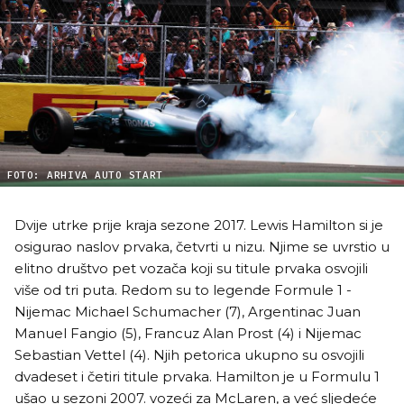
FOTO: ARHIVA AUTO START
Dvije utrke prije kraja sezone 2017. Lewis Hamilton si je
osigurao naslov prvaka, četvrti u nizu. Njime se uvrstio u
elitno društvo pet vozača koji su titule prvaka osvojili
više od tri puta. Redom su to legende Formule 1 -
Nijemac Michael Schumacher (7), Argentinac Juan
Manuel Fangio (5), Francuz Alan Prost (4) i Nijemac
Sebastian Vettel (4). Njih petorica ukupno su osvojili
dvadeset i četiri titule prvaka. Hamilton je u Formulu 1
ušao u sezoni 2007. vozeći za McLaren, a već sljedeće