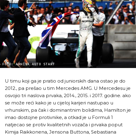
FOTO: ARHIVA AUTO START
U timu koji ga je pratio od juniorskih dana ostao je do
2012., pa prešao u tim Mercedes AMG. U Mercedesu je
osvojio tri naslova prvaka, 2014., 2015. i 2017. godine. ako
se može reći kako je u cijeloj karijeri nastupao u
vrhunskim, pa čak i dominantnim bolidima, Hamilton je
imao dostojne protivnike, a otkad je u Formuli 1
natjecao se protiv kvalitetnih vozača i prvaka poput
Kimija Raikkonena, Jensona Buttona, Sebastiana