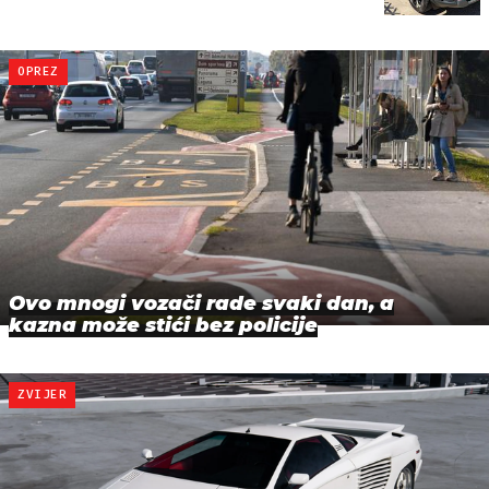
OPREZ
Ovo mnogi vozači rade svaki dan, a
kazna može stići bez policije
ZVIJER