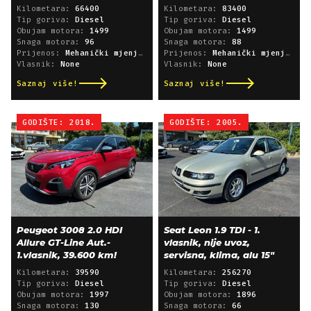
Kilometara:
66400
Kilometara:
83400
Tip goriva:
Diesel
Tip goriva:
Diesel
Obujam motora:
1499
Obujam motora:
1499
Snaga motora:
96
Snaga motora:
88
Prijenos:
Mehanički mjenjač
Prijenos:
Mehanički mjenjač
Vlasnik:
None
Vlasnik:
None
Saznaj više!
Saznaj više!
GODIŠTE: 2018.
GODIŠTE: 2005.
Peugeot 3008 2.0 HDI
Seat Leon 1.9 TDI - 1.
Allure GT-Line Aut.-
vlasnik, nije uvoz,
1.vlasnik, 39.600 km!
servisna, klima, alu 15"
Kilometara:
39590
Kilometara:
256270
Tip goriva:
Diesel
Tip goriva:
Diesel
Obujam motora:
1997
Obujam motora:
1896
Snaga motora:
130
Snaga motora:
66