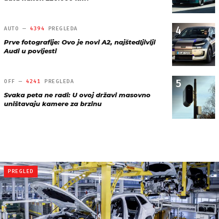
4
AUTO —
4394
PREGLEDA
Prve fotografije: Ovo je novi A2, najštedljiviji
Audi u povijesti
5
OFF —
4241
PREGLEDA
Svaka peta ne radi: U ovoj državi masovno
uništavaju kamere za brzinu
PREGLED