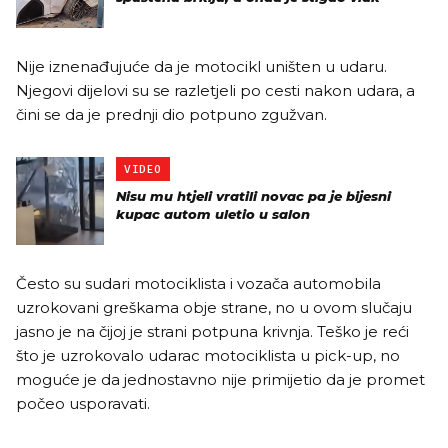
Nije iznenađujuće da je motocikl uništen u udaru.
Njegovi dijelovi su se razletjeli po cesti nakon udara, a
čini se da je prednji dio potpuno zgužvan.
VIDEO
Nisu mu htjeli vratili novac pa je bijesni
kupac autom uletio u salon
Često su sudari motociklista i vozača automobila
uzrokovani greškama obje strane, no u ovom slučaju
jasno je na čijoj je strani potpuna krivnja. Teško je reći
što je uzrokovalo udarac motociklista u pick-up, no
moguće je da jednostavno nije primijetio da je promet
počeo usporavati.