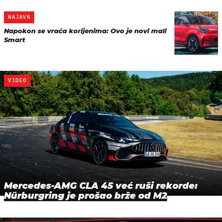
NAJAVA
Napokon se vraća korijenima: Ovo je novi mali
Smart
VIDEO
Mercedes-AMG CLA 45 već ruši rekorde:
Nürburgring je prošao brže od M2