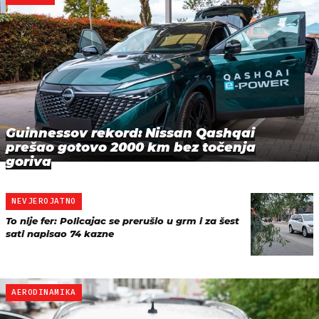
Guinnessov rekord: Nissan Qashqai
prešao gotovo 2000 km bez točenja
goriva
NEVJEROJATNO
To nije fer: Policajac se prerušio u grm i za šest
sati napisao 74 kazne
AERODINAMIKA