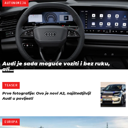
AUTONOMIJA
Audi je sada moguće voziti i bez ruku,
ali...
TEASER
Prve fotografije: Ovo je novi A2, najštedljiviji
Audi u povijesti
EUROPA