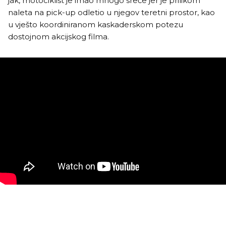
jak, motociklist je imao mnogo sreće jer je prilikom
naleta na pick-up odletio u njegov teretni prostor, kao
u vješto koordiniranom kaskaderskom potezu
dostojnom akcijskog filma.