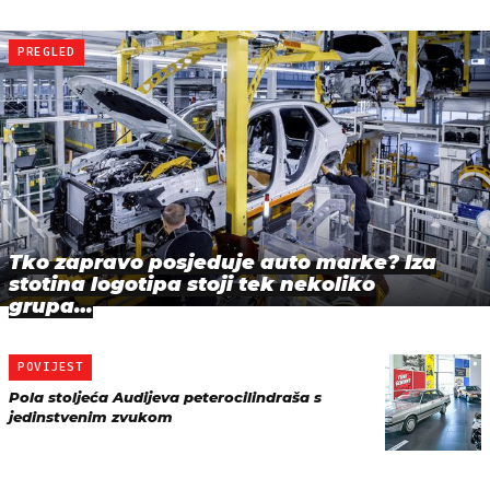
PREGLED
Tko zapravo posjeduje auto marke? Iza
stotina logotipa stoji tek nekoliko
grupa…
POVIJEST
Pola stoljeća Audijeva peterocilindraša s
jedinstvenim zvukom