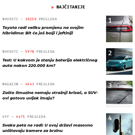
NAJČITANIJE
1
NOVOSTI —
10250
PREGLEDA
Toyota radi veliku promjenu na svojim
hibridima: Bit će još bolji i jeftiniji
2
NOVOSTI —
5978
PREGLEDA
Test: U kakvom je stanju baterija električnog
auta nakon 220.000 km?
3
MAGAZIN —
4543
PREGLEDA
Zašto limuzine nemaju stražnji brisač, a SUV-
ovi gotovo uvijek imaju?
4
OFF —
4475
PREGLEDA
Svaka peta ne radi: U ovoj državi masovno
uništavaju kamere za brzinu