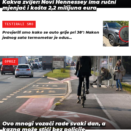
Kakva zvijer: Novi Hennessey ima ručni
mjenjač i košta 2,2 milijuna eura
TESTIRALI SMO
Provjerili smo kako se auto grije pri 38°: Nakon
jednog sata termometar je odus…
OPREZ
Ovo mnogi vozači rade svaki dan, a
kazna može stići bez policije