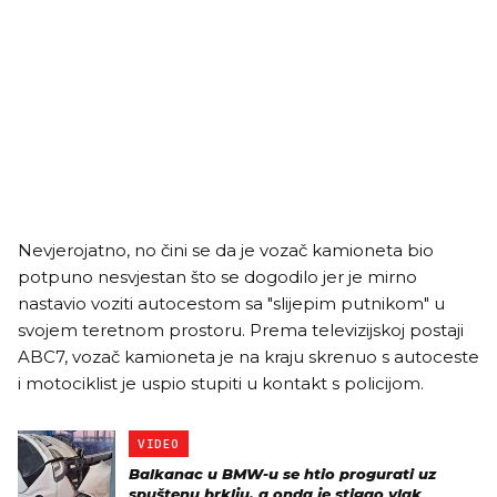
Nevjerojatno, no čini se da je vozač kamioneta bio
potpuno nesvjestan što se dogodilo jer je mirno
nastavio voziti autocestom sa "slijepim putnikom" u
svojem teretnom prostoru. Prema televizijskoj postaji
ABC7, vozač kamioneta je na kraju skrenuo s autoceste
i motociklist je uspio stupiti u kontakt s policijom.
VIDEO
Balkanac u BMW-u se htio progurati uz
spuštenu brklju, a onda je stigao vlak