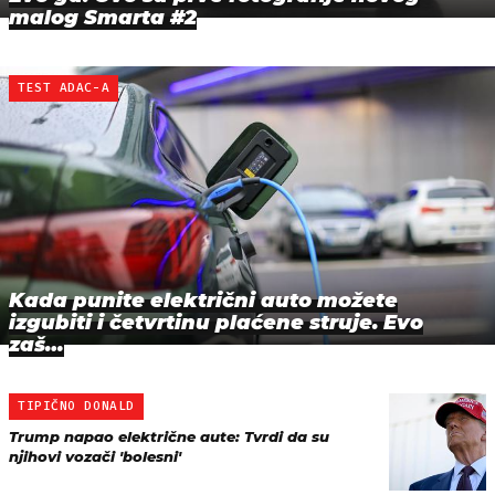
malog Smarta #2
TEST ADAC-A
Kada punite električni auto možete
izgubiti i četvrtinu plaćene struje. Evo
zaš…
TIPIČNO DONALD
Trump napao električne aute: Tvrdi da su
njihovi vozači 'bolesni'