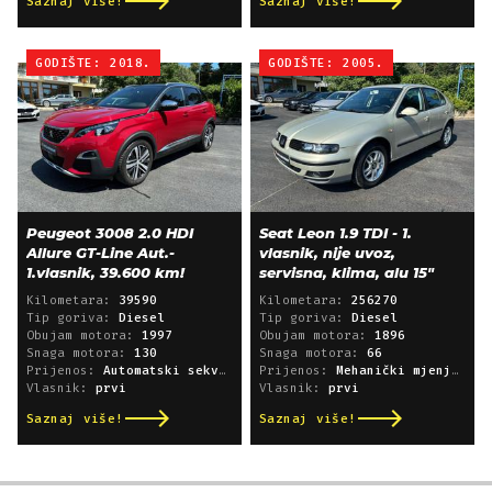
Saznaj više!
Saznaj više!
GODIŠTE: 2018.
GODIŠTE: 2005.
Peugeot 3008 2.0 HDI
Seat Leon 1.9 TDI - 1.
Allure GT-Line Aut.-
vlasnik, nije uvoz,
1.vlasnik, 39.600 km!
servisna, klima, alu 15"
Kilometara:
39590
Kilometara:
256270
Tip goriva:
Diesel
Tip goriva:
Diesel
Obujam motora:
1997
Obujam motora:
1896
Snaga motora:
130
Snaga motora:
66
Prijenos:
Automatski sekvencijski
Prijenos:
Mehanički mjenjač
Vlasnik:
prvi
Vlasnik:
prvi
Saznaj više!
Saznaj više!