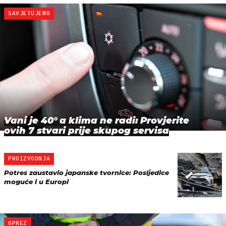
SAVJETUJEMO
Vani je 40° a klima ne radi: Provjerite
ovih 7 stvari prije skupog servisa
PROIZVODNJA
Potres zaustavio japanske tvornice: Posljedice
moguće i u Europi
OPREZ