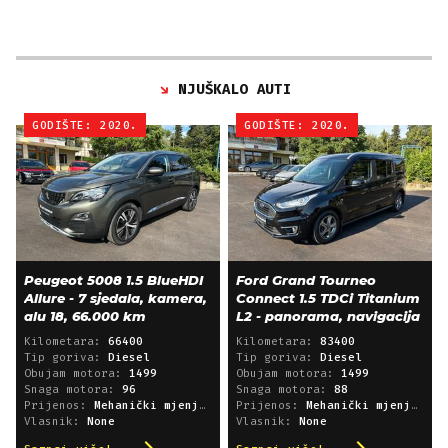
NJUŠKALO AUTI
GODIŠTE: 2020.
GODIŠTE: 2020.
Peugeot 5008 1.5 BlueHDI
Ford Grand Tourneo
Allure - 7 sjedala, kamera,
Connect 1.5 TDCi Titanium
alu 18, 66.000 km
L2 - panorama, navigacija
Kilometara:
66400
Kilometara:
83400
Tip goriva:
Diesel
Tip goriva:
Diesel
Obujam motora:
1499
Obujam motora:
1499
Snaga motora:
96
Snaga motora:
88
Prijenos:
Mehanički mjenjač
Prijenos:
Mehanički mjenjač
Vlasnik:
None
Vlasnik:
None