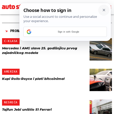
PRONAĐENO 513 REZULTATA ZA AUTORA “
TIN KOREN
”
Sign in with Google
C-KLASA
Mercedes i AMG slave 25. godišnjicu prvog
zajedničkog modela
AMERIKA
Kupi Rolls-Royce i plati bitcoinima!
NESREĆA
Tajfun Jebi uništio 51 Ferrari