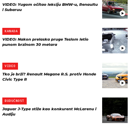
VIDEO: Yugom očitao lekciju BMW-u, Renaultu
i Subaruu
KANADA
VIDEO: Nakon prelaska pruge Teslom letio
punom brzinom 30 metara
VIDEO
Tko je brži? Renault Megane R.S. protiv Honde
Civic Type R
BUDUĆNOST
Jaguar J-Type stiže kao konkurent McLarenu i
Audiju