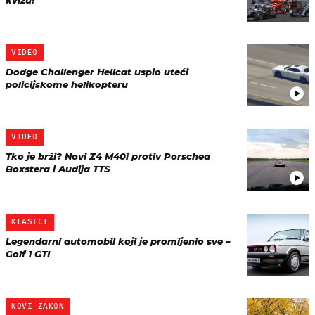
kvizu!
VIDEO
Dodge Challenger Hellcat uspio uteći
policijskome helikopteru
VIDEO
Tko je brži? Novi Z4 M40i protiv Porschea
Boxstera i Audija TTS
KLASICI
Legendarni automobil koji je promijenio sve –
Golf 1 GTI
NOVI ZAKON