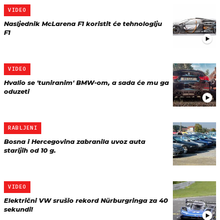
VIDEO
Nasljednik McLarena F1 koristit će tehnologiju
F1
VIDEO
Hvalio se 'tuniranim' BMW-om, a sada će mu ga
oduzeti
RABLJENI
Bosna i Hercegovina zabranila uvoz auta
starijih od 10 g.
VIDEO
Električni VW srušio rekord Nürburgringa za 40
sekundi!