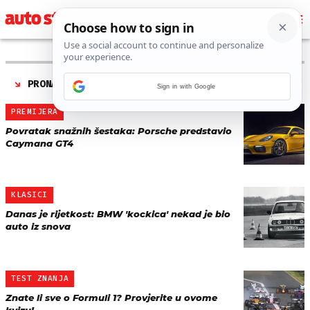
PRONAĐENO 513 REZULTATA ZA AUTORA “
TIN KOREN
”
Sign in with Google
PREMIJERA
Povratak snažnih šestaka: Porsche predstavio
Caymana GT4
KLASICI
Danas je rijetkost: BMW 'kockica' nekad je bio
auto iz snova
TEST ZNANJA
Znate li sve o Formuli 1? Provjerite u ovome