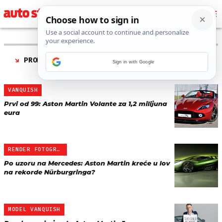
PRONAĐENO 29 REZULTATA ZA TAG “
ASTON MARTIN
Sign in with Google
VANQUISH S
”
VANQUISH
Prvi od 99: Aston Martin Volante za 1,2 milijuna
eura
RENDER FOTOGRAFIJA
Po uzoru na Mercedes: Aston Martin kreće u lov
na rekorde Nürburgringa?
MODEL VANQUISH