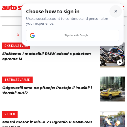
PRONAĐENO 223 REZULTATA ZA TAG “
BMW
”
Sign in with Google
EKSKLUZIVNO
Službeno: I motocikli BMW odsad s paketom
opreme M
ISTRAŽIVANJE
Odgovorili smo na pitanje: Postoje li 'muški' i
'ženski' auti?
VIDEO
Mlazni motor iz MiG-a 23 ugradio u BMW-ovu