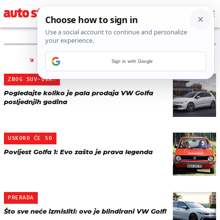
PRONAĐENO 28 REZULTATA ZA TAG “
GOLF
”
Sign in with Google
ZBOG SUV-OVA?
Pogledajte koliko je pala prodaja VW Golfa
posljednjih godina
USKORO ĆE 50
Povijest Golfa 1: Evo zašto je prava legenda
PRERADA
Što sve neće izmisliti: ovo je blindirani VW Golf!