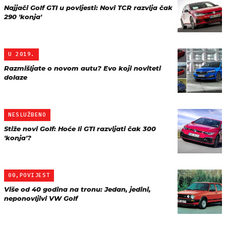
Najjači Golf GTI u povijesti: Novi TCR razvija čak
290 'konja'
U 2019.
Razmišljate o novom autu? Evo koji noviteti
dolaze
NESLUŽBENO
Stiže novi Golf: Hoće li GTI razvijati čak 300
'konja'?
00,POVIJEST
Više od 40 godina na tronu: Jedan, jedini,
neponovljivi VW Golf