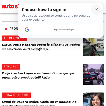
PRONAĐENO 125 REZULTATA ZA TAG “
ISTRAŽIVANJE
”
Sign in with Google
ISTRAŽIVANJE
Glavni razlog sporog rasta je cijena: Evo koliko
su električni auti skuplji u p…
RABLJENI
Dvije trećine kupaca automobila ne vjeruje
onome što prodavatelji kažu
PORAZNE BROJKE
Mladi će uskoro smjeti voziti sa 17 godina, no