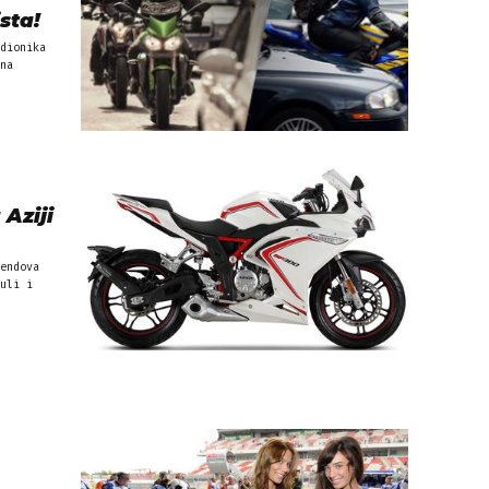
sta!
dionika
na
 Aziji
endova
uli i