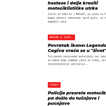
hostese i dalje krasiti
motociklističke utrke
Činilo se kako bi i MotoGP, po uzoru na F
mogao ukinuti takozvane "grid girls, no t
dogoditi neće
NAKON 6 GODINA
Povratak ikone: Legend
Cagiva vraća se u "život
Talijanski proizvođač motocikala već iduć
se nakon dugo vremena vraća na scenu, ali
najvjerojatnije isključivo …
VIDEO
Policija presrela motocikl
pa došlo do tučnjave i
pucnjave