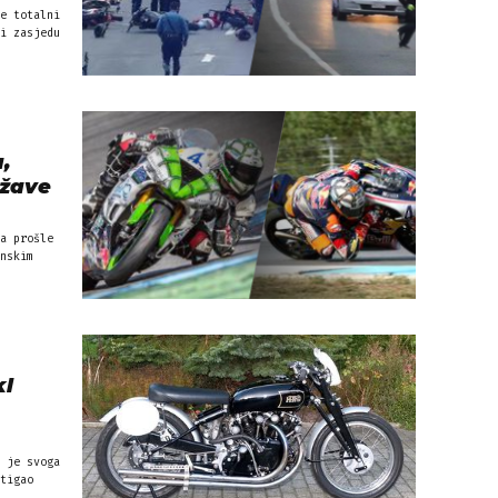
e totalni
i zasjedu
,
ržave
a prošle
nskim
kl
 je svoga
tigao