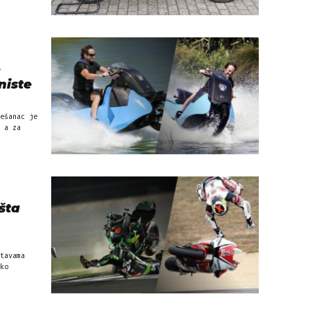
e
niste
ešanac je
 a za
ošta
tavama
ko