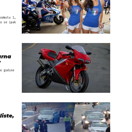
ormulu 1,
o se ipak
arna
"
e godine
iste,