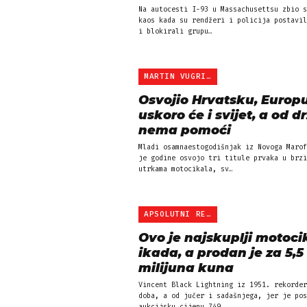
Na autocesti I-93 u Massachusettsu zbio s
kaos kada su rendžeri i policija postavil
i blokirali grupu…
MARTIN VUGRINEC
Osvojio Hrvatsku, Europu
uskoro će i svijet, a od d
nema pomoći
Mladi osamnaestogodišnjak iz Novoga Marof
je godine osvojo tri titule prvaka u brzi
utrkama motocikala, sv…
APSOLUTNI REKORDER
Ovo je najskuplji motoci
ikada, a prodan je za 5,5
milijuna kuna
Vincent Black Lightning iz 1951. rekorder
doba, a od jučer i sadašnjega, jer je pos