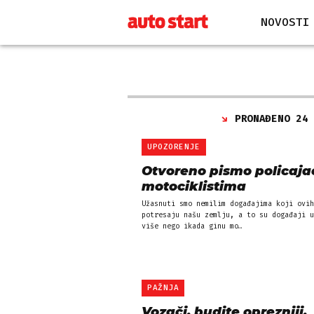
NOVOSTI
PRONAĐENO 24
UPOZORENJE
Otvoreno pismo policaja
motociklistima
Užasnuti smo nemilim događajima koji ovih
potresaju našu zemlju, a to su događaji u
više nego ikada ginu mo…
PAŽNJA
Vozači, budite oprezniji,