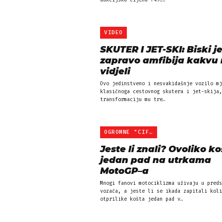
aukcijsku cijenu 749.…
VIDEO
SKUTER I JET-SKI: Biski j
zapravo amfibija kakvu 
vidjeli
Ovo jedinstveno i nesvakidašnje vozilo mj
klasičnoga cestovnog skutera i jet-skija,
transformaciju mu tre…
OGROMNE "CIFRE"
Jeste li znali? Ovoliko k
jedan pad na utrkama
MotoGP–a
Mnogi fanovi motociklizma uživaju u preds
vozača, a jeste li se ikada zapitali koli
otprilike košta jedan pad v…