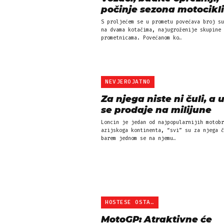
počinje sezona motocikli
S proljećem se u prometu povećava broj su
na dvama kotačima, najugroženije skupine 
prometnicama. Povećanom ko…
NEVJEROJATNO
Za njega niste ni čuli, a u
se prodaje na milijune
Loncin je jedan od najpopularnijih motobr
azijskoga kontinenta, “svi” su za njega č
barem jednom se na njemu…
HOSTESE OSTAJU
MotoGP: Atraktivne će