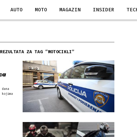
AUTO
MOTO
MAGAZIN
INSIDER
TEC
 REZULTATA ZA TAG “
MOTOCIKLI
”
ca
 dana
 kojima