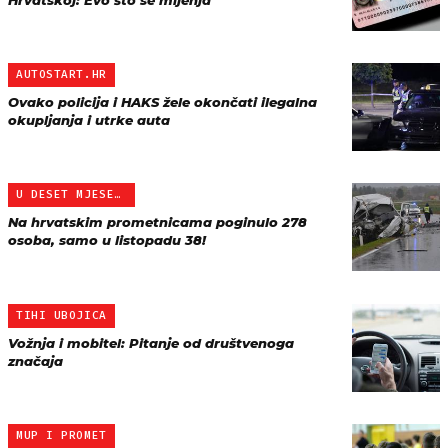
Hrvatskoj: Evo što se mijenja
AUTOSTART.HR
Ovako policija i HAKS žele okončati ilegalna
okupljanja i utrke auta
U DESET MJESECI 2017.
Na hrvatskim prometnicama poginulo 278
osoba, samo u listopadu 38!
TIHI UBOJICA
Vožnja i mobitel: Pitanje od društvenoga
značaja
MUP I PROMET