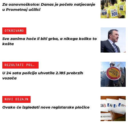
Za osnovnoškolce: Danas je počelo natjecanje
u Prometnoj učilici
OTKRIVAMO
Sve zanima hoće li biti grba, a nikoga koliko to
košta
REZULTATI POLICIJSKE AKC…
U 24 sata policija uhvatila 2.185 prebrzih
vozača
NOVI DIZAJN
Ovako će izgledati nove registarske pločice