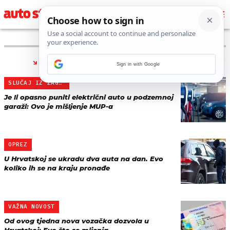
PRONAĐENO 10 REZULTATA ZA TAG “
MUP
”
Sign in with Google
SLUČAJ IZ ZAGREBA
Je li opasno puniti električni auto u podzemnoj
garaži: Ovo je mišljenje MUP-a
OPREZ
U Hrvatskoj se ukradu dva auta na dan. Evo
koliko ih se na kraju pronađe
VAŽNA NOVOST
Od ovog tjedna nova vozačka dozvola u