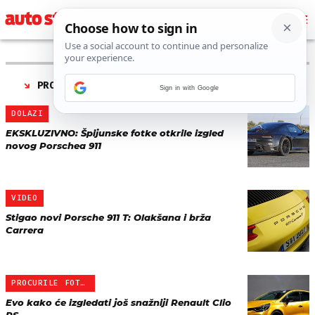
PRONAĐENO 91 REZULTATA ZA TAG “
NOVI MODEL
”
Sign in with Google
DOLAZI
EKSKLUZIVNO: Špijunske fotke otkrile izgled
novog Porschea 911
VIDEO
Stigao novi Porsche 911 T: Olakšana i brža
Carrera
PROCURILE FOTKE
Evo kako će izgledati još snažniji Renault Clio