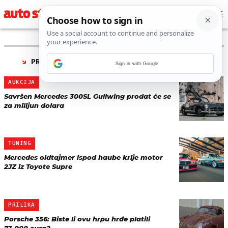
PRONAĐENO 70 REZULTATA ZA TAG “
OLDTIMER
”
Sign in with Google
AUKCIJA
Savršen Mercedes 300SL Gullwing prodat će se
za milijun dolara
TUNING
Mercedes oldtajmer ispod haube krije motor
2JZ iz Toyote Supre
PRILIKA
Porsche 356: Biste li ovu hrpu hrđe platili