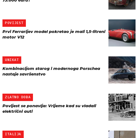
73.000 eura?
POVIJEST
Prvi Ferrarijev model pokretao je mali 1,5-litreni
motor V12
UNIKAT
Kombinacijom starog i modernoga Porschea
nastaje savršenstvo
ZLATNO DOBA
Povijest se ponavlja: Vrijeme kad su vladali
električni auti
ITALIJA