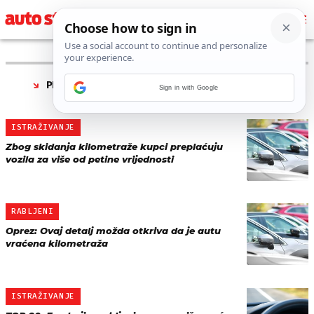
PRONAĐENO 24 REZULTATA ZA TAG “
SKIDANJE
Sign in with Google
KILOMETARA
”
ISTRAŽIVANJE
Zbog skidanja kilometraže kupci preplaćuju
vozila za više od petine vrijednosti
RABLJENI
Oprez: Ovaj detalj možda otkriva da je autu
vraćena kilometraža
ISTRAŽIVANJE