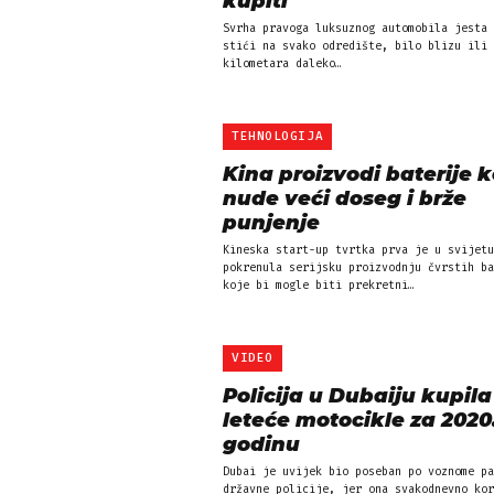
kupiti
Svrha pravoga luksuznog automobila jesta 
stići na svako odredište, bilo blizu ili 
kilometara daleko…
TEHNOLOGIJA
Kina proizvodi baterije k
nude veći doseg i brže
punjenje
Kineska start-up tvrtka prva je u svijetu
pokrenula serijsku proizvodnju čvrstih ba
koje bi mogle biti prekretni…
VIDEO
Policija u Dubaiju kupila
leteće motocikle za 2020
godinu
Dubai je uvijek bio poseban po voznome pa
državne policije, jer ona svakodnevno kor