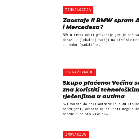
TEHNOLOGIJA
Zaostaje li BMW spram 
i Mercedesa?
BMW-u treba odati priznanje jer je sačuva
obraz' u globalnoj raciji na dizelske mot
su redom ‘padali’ z…
ISTRAŽIVANJE
Skupo plaćeno: Većina s
zna koristiti tehnološki
rješenjima u autima
Svi volimo da naši automobili budu što bo
opremljeni, odnosno da na listi moguće do
opreme bude što više ‘kv…
INOVACIJA