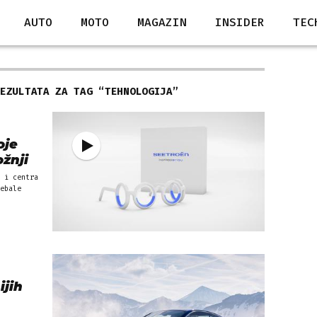
AUTO
MOTO
MAGAZIN
INSIDER
TEC
REZULTATA ZA TAG “
TEHNOLOGIJA
”
oje
žnji
 i centra
ebale
ijih