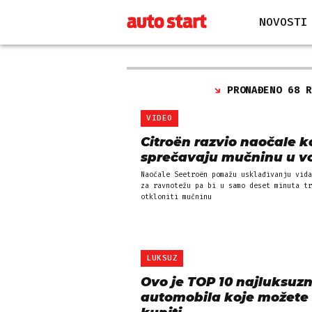
NOVOSTI
PRONAĐENO 68 
VIDEO
Citroën razvio naočale k
sprečavaju mučninu u vo
Naočale Seetroën pomažu usklađivanju vida
za ravnotežu pa bi u samo deset minuta tr
otkloniti mučninu
LUKSUZ
Ovo je TOP 10 najluksuzn
automobila koje možete