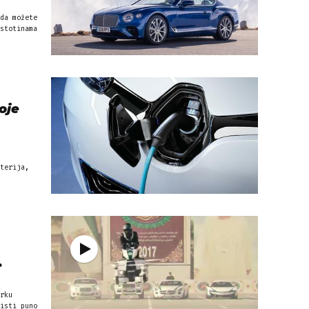
da možete
stotinama
oje
terija,
.
rku
isti puno