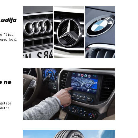
Audija
o 'čist
ore, koji
e ne
m
gatije
datne