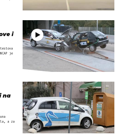
ove i
testova
NCAP je
i na
una
la, a za