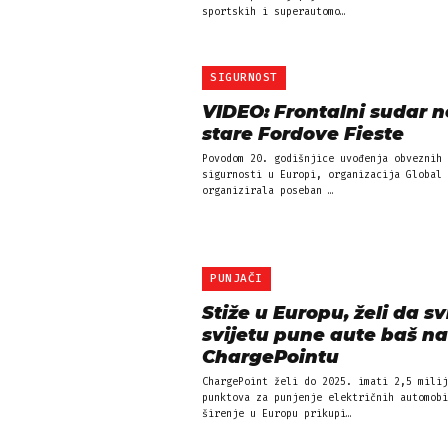
sportskih i superautomo…
SIGURNOST
VIDEO: Frontalni sudar n
stare Fordove Fieste
Povodom 20. godišnjice uvođenja obveznih 
sigurnosti u Europi, organizacija Global 
organizirala poseban …
PUNJAČI
Stiže u Europu, želi da sv
svijetu pune aute baš na
ChargePointu
ChargePoint želi do 2025. imati 2,5 milij
punktova za punjenje električnih automobi
širenje u Europu prikupi…