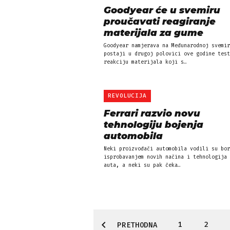
Goodyear će u svemiru
proučavati reagiranje
materijala za gume
Goodyear namjerava na Međunarodnoj svemir
postaji u drugoj polovici ove godine test
reakciju materijala koji s…
REVOLUCIJA
Ferrari razvio novu
tehnologiju bojenja
automobila
Neki proizvođači automobila vodili su bor
isprobavanjem novih načina i tehnologija 
auta, a neki su pak čeka…
1
2
PRETHODNA