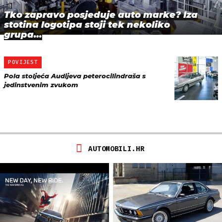
Tko zapravo posjeduje auto marke? Iza
stotina logotipa stoji tek nekoliko
grupa…
POVIJEST
Pola stoljeća Audijeva peterocilindraša s
jedinstvenim zvukom