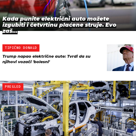
Kada punite električni auto možete
izgubiti i četvrtinu plaćene struje. Evo
zaš…
TIPIČNO DONALD
Trump napao električne aute: Tvrdi da su
njihovi vozači 'bolesni'
PREGLED