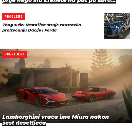
prije nego što krenete na put po Euro…
PROBLEMI
Zbog suše: Nestašica struje zaustavila
proizvodnju Dacije i Forda
PREMIJERA
Lamborghini vraća ime Miura nakon
šest desetljeća