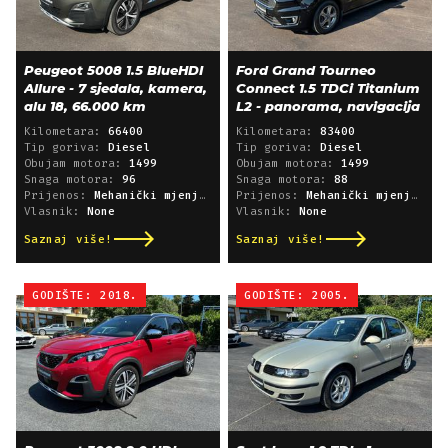
Peugeot 5008 1.5 BlueHDI
Ford Grand Tourneo
Allure - 7 sjedala, kamera,
Connect 1.5 TDCi Titanium
alu 18, 66.000 km
L2 - panorama, navigacija
Kilometara:
66400
Kilometara:
83400
Tip goriva:
Diesel
Tip goriva:
Diesel
Obujam motora:
1499
Obujam motora:
1499
Snaga motora:
96
Snaga motora:
88
Prijenos:
Mehanički mjenjač
Prijenos:
Mehanički mjenjač
Vlasnik:
None
Vlasnik:
None
Saznaj više!
Saznaj više!
GODIŠTE: 2018.
GODIŠTE: 2005.