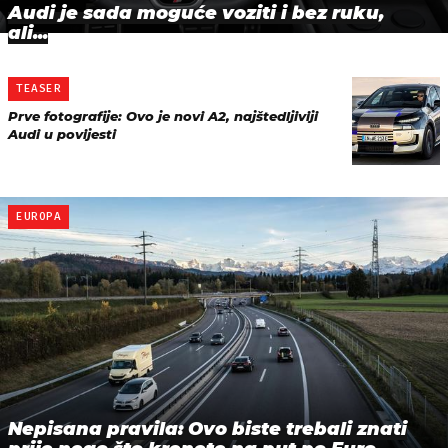
Audi je sada moguće voziti i bez ruku,
ali...
TEASER
Prve fotografije: Ovo je novi A2, najštedljiviji
Audi u povijesti
EUROPA
Nepisana pravila: Ovo biste trebali znati