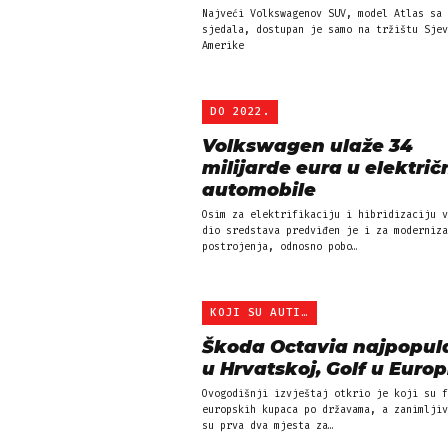
Najveći Volkswagenov SUV, model Atlas sa 
sjedala, dostupan je samo na tržištu Sjev
Amerike
DO 2022.
Volkswagen ulaže 34
milijarde eura u električ
automobile
Osim za elektrifikaciju i hibridizaciju v
dio sredstava predviđen je i za moderniza
postrojenja, odnosno pobo…
KOJI SU AUTI NAJPRODAVAN…
Škoda Octavia najpopula
u Hrvatskoj, Golf u Europ
Ovogodišnji izvještaj otkrio je koji su f
europskih kupaca po državama, a zanimljiv
su prva dva mjesta za…