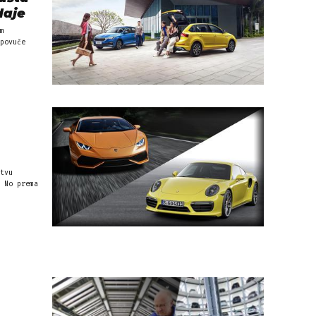
daje
m
povuče
tvu
 No prema