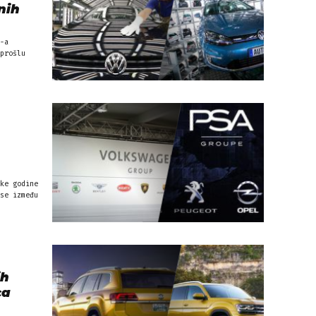
nih
-a
prošlu
ke godine
se između
ih
ca