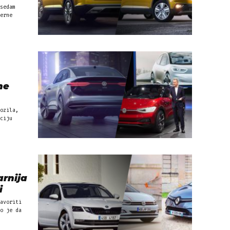
sedam
erne
ne
ozila,
ciju
rnija
i
avoriti
o je da