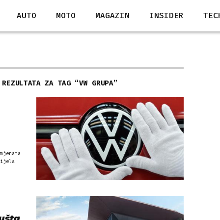
AUTO
MOTO
MAGAZIN
INSIDER
TEC
 REZULTATA ZA TAG “
VW GRUPA
”
mjenama
ijela
ušta