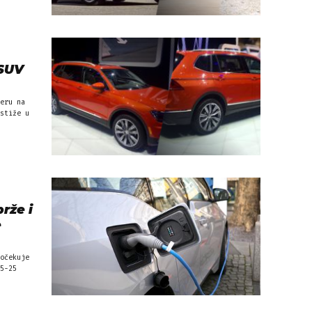
 SUV
eru na
stiže u
rže i
e
očekuje
5-25