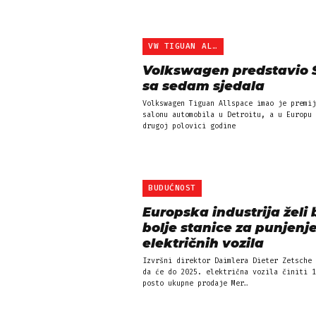
VW TIGUAN ALLSPACE
Volkswagen predstavio
sa sedam sjedala
Volkswagen Tiguan Allspace imao je premij
salonu automobila u Detroitu, a u Europu 
drugoj polovici godine
BUDUĆNOST
Europska industrija želi b
bolje stanice za punjenj
električnih vozila
Izvršni direktor Daimlera Dieter Zetsche 
da će do 2025. električna vozila činiti 1
posto ukupne prodaje Mer…