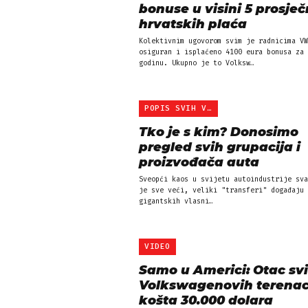
bonuse u visini 5 prosječ
hrvatskih plaća
Kolektivnim ugovorom svim je radnicima VW
osiguran i isplaćeno 4100 eura bonusa za 
godinu. Ukupno je to Volksw…
POPIS SVIH VELIKANA
Tko je s kim? Donosimo
pregled svih grupacija i
proizvođača auta
Sveopći kaos u svijetu autoindustrije sva
je sve veći, veliki "transferi" događaju 
gigantskih vlasni…
VIDEO
Samo u Americi: Otac sv
Volkswagenovih terena
košta 30.000 dolara