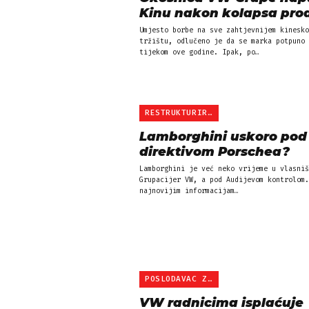
Kinu nakon kolapsa pro
Umjesto borbe na sve zahtjevnijem kinesko
tržištu, odlučeno je da se marka potpuno 
tijekom ove godine. Ipak, po…
RESTRUKTURIRANJE
Lamborghini uskoro pod
direktivom Porschea?
Lamborghini je već neko vrijeme u vlasniš
Grupacijer VW, a pod Audijevom kontrolom.
najnovijim informacijam…
POSLODAVAC ZA POŽELJETI
VW radnicima isplaćuje