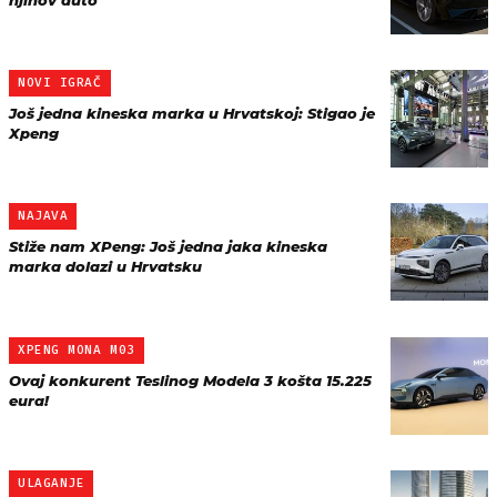
njihov auto
NOVI IGRAČ
Još jedna kineska marka u Hrvatskoj: Stigao je
Xpeng
NAJAVA
Stiže nam XPeng: Još jedna jaka kineska
marka dolazi u Hrvatsku
XPENG MONA M03
Ovaj konkurent Teslinog Modela 3 košta 15.225
eura!
ULAGANJE