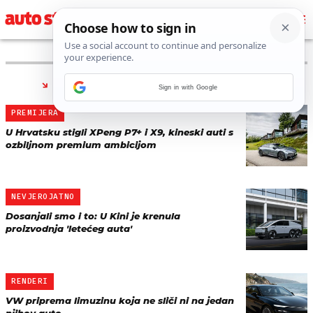
PRONAĐENO 7 REZULTATA ZA TAG “
XPENG
”
Sign in with Google
PREMIJERA
U Hrvatsku stigli XPeng P7+ i X9, kineski auti s
ozbiljnom premium ambicijom
NEVJEROJATNO
Dosanjali smo i to: U Kini je krenula
proizvodnja 'letećeg auta'
RENDERI
VW priprema limuzinu koja ne sliči ni na jedan