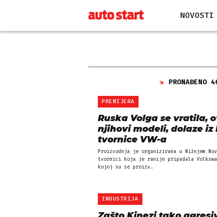
NOVOSTI
PRONAĐENO 4
PREMIJERA
Ruska Volga se vratila, 
njihovi modeli, dolaze iz
tvornice VW-a
Proizvodnja je organizirana u Nižnjem Nov
tvornici koja je ranije pripadala Volkswa
kojoj su se proizv…
INDUSTRIJA
Zašto Kinezi tako agresi