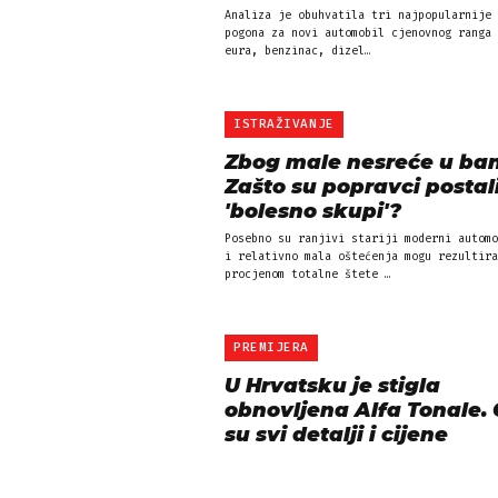
Analiza je obuhvatila tri najpopularnije 
pogona za novi automobil cjenovnog ranga 
eura, benzinac, dizel…
ISTRAŽIVANJE
Zbog male nesreće u ban
Zašto su popravci postal
'bolesno skupi'?
Posebno su ranjivi stariji moderni automo
i relativno mala oštećenja mogu rezultira
procjenom totalne štete …
PREMIJERA
U Hrvatsku je stigla
obnovljena Alfa Tonale.
su svi detalji i cijene