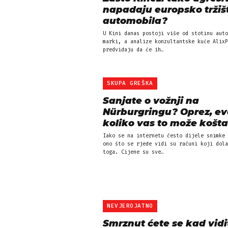
napadaju europsko tržiš
automobila?
U Kini danas postoji više od stotinu auto
marki, a analize konzultantske kuće AlixP
predviđaju da će ih…
SKUPA GREŠKA
Sanjate o vožnji na
Nürburgringu? Oprez, ev
koliko vas to može košta
Iako se na internetu često dijele snimke 
ono što se rjeđe vidi su računi koji dola
toga. Cijene su sve…
NEVJEROJATNO
Smrznut ćete se kad vidi