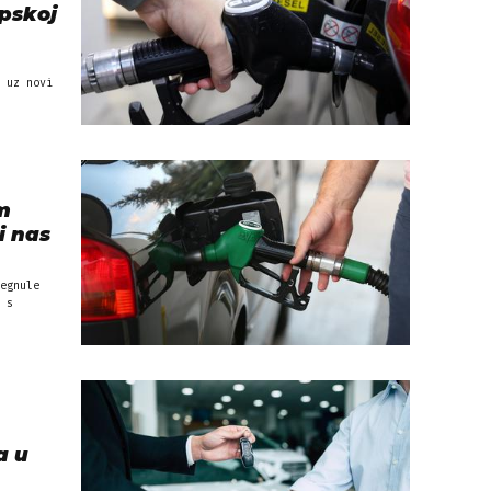
opskoj
 uz novi
im
i nas
egnule
 s
a u