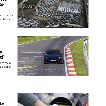
te
mobilskih
artners
o
ti
nesreća,
ze nakon
te