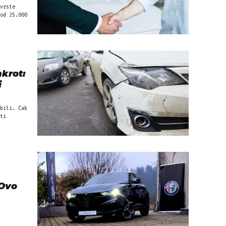
vrste
od 25.000
krot:
i
bili. Čak
ti
 Ovo