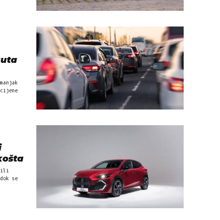
auta
manjak
cijene
i
košta
ili
dok se