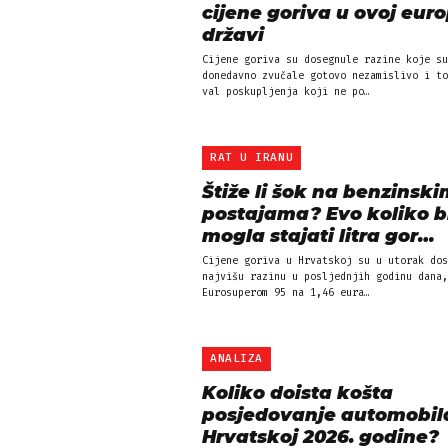
cijene goriva u ovoj eur
državi
Cijene goriva su dosegnule razine koje su
donedavno zvučale gotovo nezamislivo i to
val poskupljenja koji ne po…
RAT U IRANU
Štiže li šok na benzinsk
postajama? Evo koliko b
mogla stajati litra gor…
Cijene goriva u Hrvatskoj su u utorak dos
najvišu razinu u posljednjih godinu dana,
Eurosuperom 95 na 1,46 eura…
ANALIZA
Koliko doista košta
posjedovanje automobil
Hrvatskoj 2026. godine?