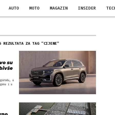
AUTO
MOTO
MAGAZIN
INSIDER
TEC
6 REZULTATA ZA TAG “
CIJENE
”
ovo su
 bivše
gorodu, u
genu i u
vno