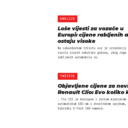
ANALIZA
Loše vijesti za vozače u
Europi: cijene rabljenih 
ostaju visoke
Na sekundarnom tržištu sve je izraženiji 
vozila starih nekoliko godina, zbog čega 
rabljenih automobila os…
TRŽIŠTE
Objavljene cijene za nov
Renault Clio: Evo koliko 
. TCe 115 je dostupan s ručnim mjenjačem 
automatskim EDC-om s dvostrukom spojkom, 
hibridni E-Tech 160 nameće…