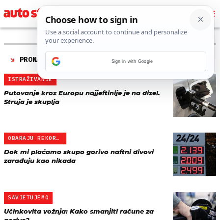
PRONAĐENO 15 REZULTATA ZA TAG “
CIJENE GORIVA
”
Sign in with Google
ISTRAŽIVANJE
Putovanje kroz Europu najjeftinije je na dizel.
Struja je skuplja
OBARAJU REKORDE
Dok mi plaćamo skupo gorivo naftni divovi
zarađuju kao nikada
SAVJETUJEMO
Učinkovita vožnja: Kako smanjiti račune za