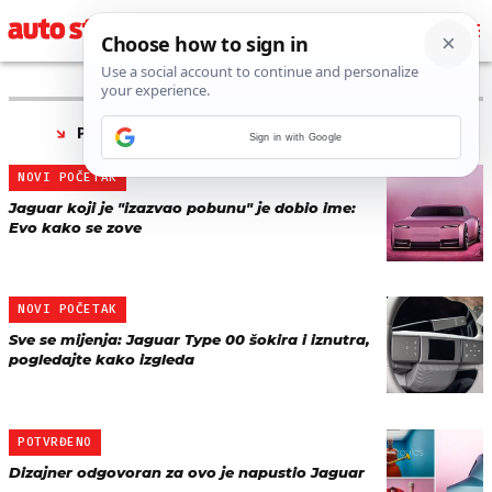
PRONAĐENO 41 REZULTATA ZA TAG “
JAGUAR
”
Sign in with Google
NOVI POČETAK
Jaguar koji je "izazvao pobunu" je dobio ime:
Evo kako se zove
NOVI POČETAK
Sve se mijenja: Jaguar Type 00 šokira i iznutra,
pogledajte kako izgleda
POTVRĐENO
Dizajner odgovoran za ovo je napustio Jaguar