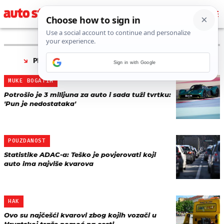
PRONAĐENO 36 REZULTATA ZA TAG “
KVAROVI
”
Sign in with Google
MUKE BOGATIH
Potrošio je 3 milijuna za auto i sada tuži tvrtku:
'Pun je nedostataka'
POUZDANOST
Statistike ADAC-a: Teško je povjerovati koji
auto ima najviše kvarova
HAK
Ovo su najčešći kvarovi zbog kojih vozači u