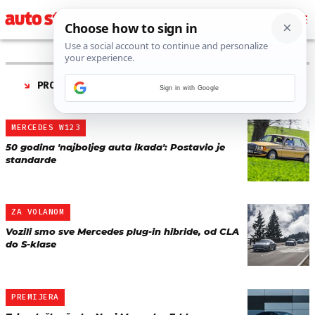
PRONAĐENO 14 REZULTATA ZA TAG “
MERCEDES E-
Sign in with Google
KLASA
”
MERCEDES W123
50 godina 'najboljeg auta ikada': Postavio je
standarde
ZA VOLANOM
Vozili smo sve Mercedes plug-in hibride, od CLA
do S-klase
PREMIJERA