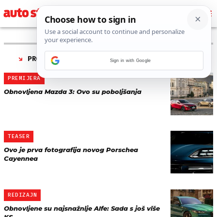
PRONAĐENO 177 REZULTATA ZA TAG “
REDIZAJN
”
Sign in with Google
PREMIJERA
Obnovljena Mazda 3: Ovo su poboljšanja
TEASER
Ovo je prva fotografija novog Porschea
Cayennea
REDIZAJN
Obnovljene su najsnažnije Alfe: Sada s još više