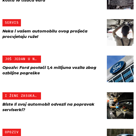
košta 18 tisuća eura
SERVIS
Neka i vašem automobilu ovog proljeća
procvjetaju ruže!
JOŠ JEDAN U NIZU
Opoziv: Ford povlači 1,4 milijuna vozila zbog
ozbiljne pogreške
I ŽENE ZASUKALE RUKAVE
Biste li svoj automobil odvezli na popravak
serviserki?
OPOZIV