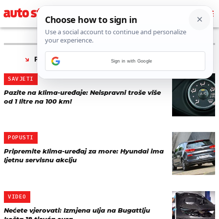
PRONAĐENO 36 REZULTATA ZA TAG “
SERVIS
”
Sign in with Google
SAVJETI
Pazite na klima-uređaje: Neispravni troše više
od 1 litre na 100 km!
POPUSTI
Pripremite klima-uređaj za more: Hyundai ima
ljetnu servisnu akciju
VIDEO
Nećete vjerovati: Izmjena ulja na Bugattiju