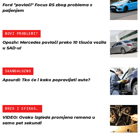
Ford "povlači" Focus RS zbog problema s
paljenjem
NOVI PROBLEMI?
Opoziv: Mercedes povlači preko 10 tisuća vozila
u SAD-u!
SKANDALOZNO
Apsurdi: Tko će i kako popravljati aute?
BRZO I EFIKASNO
VIDEO: Ovako izgleda promjena remena u
samo pet sekundi