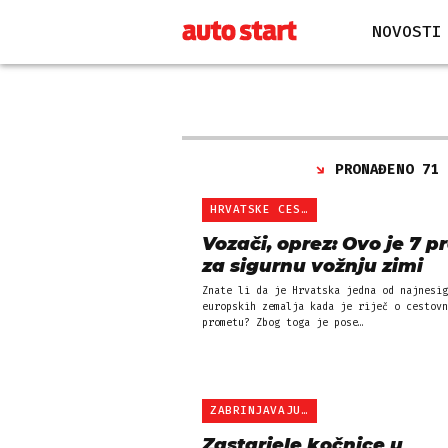
NOVOSTI
PRONAĐENO 71
HRVATSKE CESTE SU OPASNE
Vozači, oprez: Ovo je 7 p
za sigurnu vožnju zimi
Znate li da je Hrvatska jedna od najnesig
europskih zemalja kada je riječ o cestovn
prometu? Zbog toga je pose…
ZABRINJAVAJUĆE
Zastarjele kočnice u