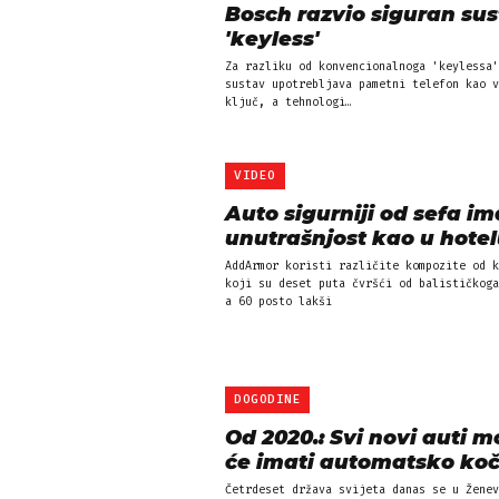
Bosch razvio siguran su
'keyless'
Za razliku od konvencionalnoga 'keylessa'
sustav upotrebljava pametni telefon kao v
ključ, a tehnologi…
VIDEO
Auto sigurniji od sefa im
unutrašnjost kao u hote
AddArmor koristi različite kompozite od k
koji su deset puta čvršći od balističkoga
a 60 posto lakši
DOGODINE
Od 2020.: Svi novi auti m
će imati automatsko ko
Četrdeset država svijeta danas se u Ženev