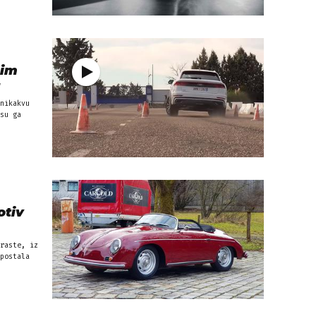
nim
a
nikakvu
su ga
otiv
raste, iz
postala