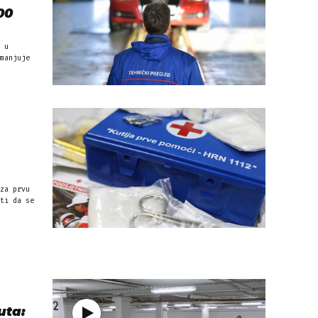
00
 u
manjuje
za prvu
ti da se
uta: