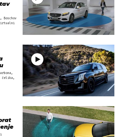
stav
, Boschov
irtualni
a
lu
arbona,
 čelika,
orat
čenje
i