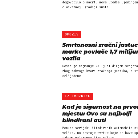
dogovorilo o nacrtu nove uredbe Ujedinjen
o obveznoj ugradnji susta…
OPOZIV
Smrtonosni zračni jastuc
marke povlače 1,7 miliju
vozila
Dosad je najmanje 23 ljudi diljem svijeta poginulo
zbog takvoga kvara zračnoga jastuka, a st
ozlijeđene
IZ TVORNICE
Kad je sigurnost na prv
mjestu: Ovo su najbolji
blindirani auti
Ponuda serijski blindiranih automobila ni
velika, no postoje tvrtke koje se bave up