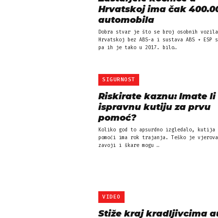
Hrvatskoj ima čak 400.0
automobila
Dobra stvar je što se broj osobnih vozila
Hrvatskoj bez ABS-a i sustava ABS + ESP s
pa ih je tako u 2017. bilo…
SIGURNOST
Riskirate kaznu: Imate li
ispravnu kutiju za prvu
pomoć?
Koliko god to apsurdno izgledalo, kutija 
pomoći ima rok trajanja. Teško je vjerova
zavoji i škare mogu …
VIDEO
Stiže kraj kradljivcima a