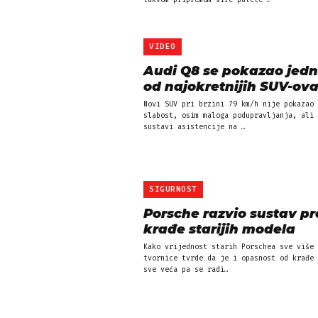
takvom pripremom šire palete …
VIDEO
Audi Q8 se pokazao jed
od najokretnijih SUV-ov
Novi SUV pri brzini 79 km/h nije pokazao 
slabost, osim maloga podupravljanja, ali 
sustavi asistencije na …
SIGURNOST
Porsche razvio sustav pr
krađe starijih modela
Kako vrijednost starih Porschea sve više 
tvornice tvrde da je i opasnost od krađe 
sve veća pa se radi…