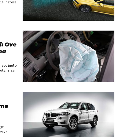
ih naroda
i: Ove
na
otine su
ome
je
ravo