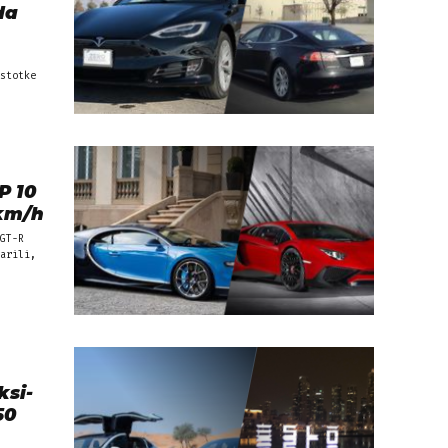
da
stotke
P 10
 km/h
GT-R
arili,
ksi-
50