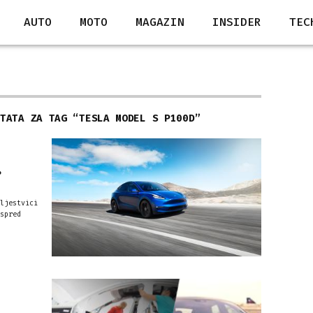
AUTO
MOTO
MAGAZIN
INSIDER
TEC
LTATA ZA TAG “
TESLA MODEL S P100D
”
.
ljestvici
spred