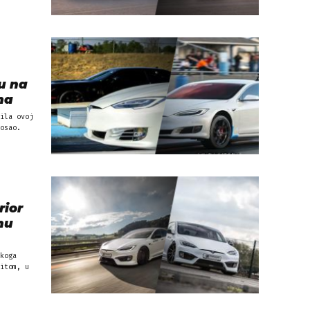
u na
ma
ila ovoj
osao.
rior
nu
koga
itom, u