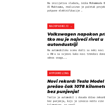
Na inicijativu vladara, šeika Mohammada B
Al Maktouma, realiziran je početak projek
potpune elektrifikacije …
NAJOPASNIJI PROTIVNIK
Volkswagen napokon pr
tko mu je najveći rival u
autondustriji
Na automobilsku scenu došli su neki novi 
u VW-u su svjesni kako novi trendovi dono
odnos snaga...
HYPERMILING
Novi rekord: Tesla Model
prešao čak 1078 kilomet
bez punjenja!
Teslin je automobil i dosada držao rekord
bez punjenja, koji je iznosio nešto više 