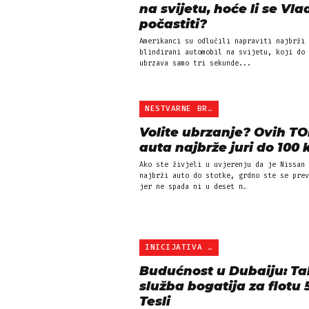
na svijetu, hoće li se Vla
počastiti?
Amerikanci su odlučili napraviti najbrži
blindirani automobil na svijetu, koji do 
ubrzava samo tri sekunde...
NESTVARNE BROJKE
Volite ubrzanje? Ovih TO
auta najbrže juri do 100
Ako ste živjeli u uvjerenju da je Nissan 
najbrži auto do stotke, grdno ste se prev
jer ne spada ni u deset n…
INICIJATIVA VLADARA MAKT…
Budućnost u Dubaiju: Ta
služba bogatija za flotu 
Tesli