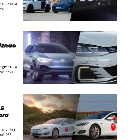
in Rashid
ta
iznao
igrači, a
se novi
 S
ara
 u vožnji
od 900