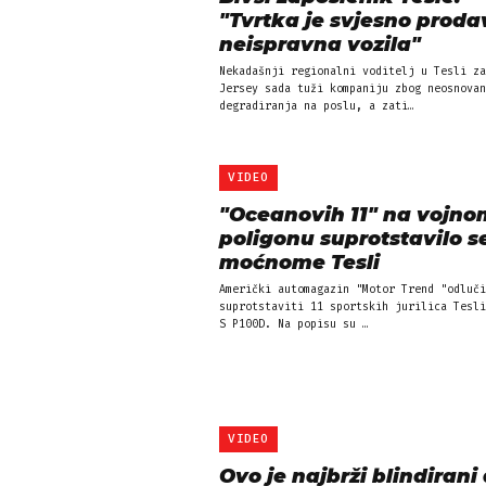
"Tvrtka je svjesno proda
neispravna vozila"
Nekadašnji regionalni voditelj u Tesli za
Jersey sada tuži kompaniju zbog neosnovan
degradiranja na poslu, a zati…
VIDEO
"Oceanovih 11" na vojno
poligonu suprotstavilo s
moćnome Tesli
Američki automagazin "Motor Trend "odluči
suprotstaviti 11 sportskih jurilica Tesli
S P100D. Na popisu su …
VIDEO
Ovo je najbrži blindirani