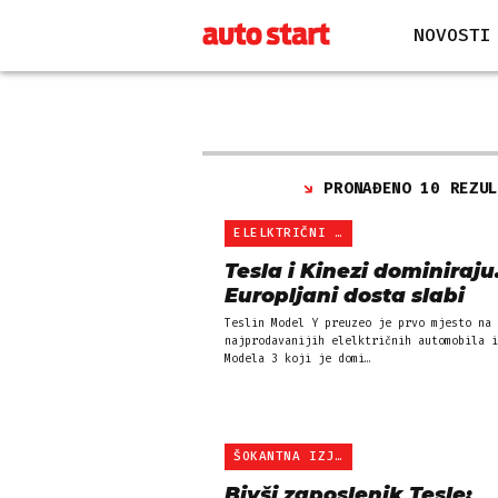
NOVOSTI
PRONAĐENO 10 REZU
ELELKTRIČNI AUTI
Tesla i Kinezi dominiraju
Europljani dosta slabi
Teslin Model Y preuzeo je prvo mjesto na 
najprodavanijih elelktričnih automobila i
Modela 3 koji je domi…
ŠOKANTNA IZJAVA
Bivši zaposlenik Tesle: