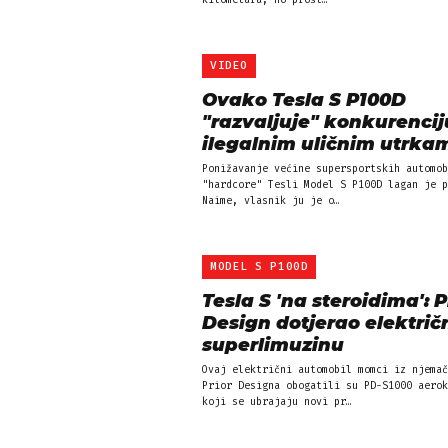
kilometara, no prošl…
VIDEO
Ovako Tesla S P100D
"razvaljuje" konkurencij
ilegalnim uličnim utrka
Ponižavanje većine supersportskih automob
"hardcore" Tesli Model S P100D lagan je p
Naime, vlasnik ju je o…
MODEL S P100D
Tesla S 'na steroidima': P
Design dotjerao električ
superlimuzinu
Ovaj električni automobil momci iz njemač
Prior Designa obogatili su PD-S1000 aerok
koji se ubrajaju novi pr…