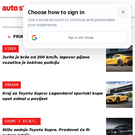
PRONAĐENO 28 REZULTATA ZA TAG “
TOYOTA SUPRA
”
Sign in with Google
VIDEO
Jurila je brže od 200 km/h. Izgovor pijane
vozačice je šokirao policiju
ZBOGOM
Kraj za Toyotu Supru: Legendarni sportski kupe
opet odlazi u povijest
SKUPE I RIJETKE
Stižu zadnje Toyote Supre. Prodavat će ih