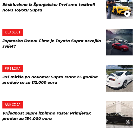
Ekskluzivno iz Španjolske: Prvi smo testirali
novu Toyotu Supru
KLASICI
Japanska ikona: Čime je Toyota Supra osvojila
svijet?
PRILIKA
Još miriše po novome: Supra stara 25 godina
prodaje se za 112.000 eura
AUKCIJA
Vrijednost Supre iznimno raste: Primjerak
prodan za 154.000 eura