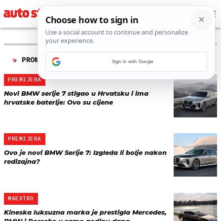
PRONAĐENO 13 REZULTATA ZA TAG “
BMW SERIJE 7
”
Sign in with Google
PREMIJERA
Novi BMW serije 7 stigao u Hrvatsku i ima
hrvatske baterije: Ovo su cijene
PREMIJERA
Ovo je novi BMW Serije 7: Izgleda li bolje nakon
redizajna?
MAEXTRO
Kineska luksuzna marka je prestigla Mercedes,