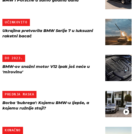
BMW i Porsche u samo godinu dana
UČINKOVITO
Ukrajina pretvorila BMW Serije 7 u luksuzni
raketni bacač
DO 2023.
BMW-ov snažni motor V12 ipak još neće u
'mirovinu'
PREDNJA MASKA
Borba 'bubrega': Kojemu BMW-u ljepše, a
kojemu ružnije stoji?
KONAČNO