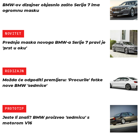
BMW-ov dizajner objasnio zašto Serija 7 ima
ogromnu masku
NOVITET
Prednja maska novoga BMW-a Serije 7 pravi je
'prst u oku'
REDIZAJN
Možda će odgoditi premijeru: 'Procurile' fotke
nove BMW 'sedmice'
PROTOTIP
Jeste li znali? BMW proizveo 'sedmicu' s
motorom V16