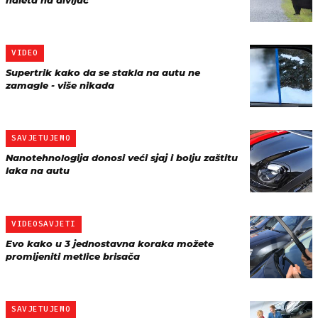
naleta na divljač
VIDEO
Supertrik kako da se stakla na autu ne
zamagle - više nikada
SAVJETUJEMO
Nanotehnologija donosi veći sjaj i bolju zaštitu
laka na autu
VIDEOSAVJETI
Evo kako u 3 jednostavna koraka možete
promijeniti metlice brisača
SAVJETUJEMO