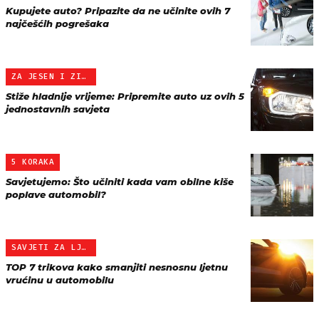
Kupujete auto? Pripazite da ne učinite ovih 7
najčešćih pogrešaka
ZA JESEN I ZIMU
Stiže hladnije vrijeme: Pripremite auto uz ovih 5
jednostavnih savjeta
5 KORAKA
Savjetujemo: Što učiniti kada vam obilne kiše
poplave automobil?
SAVJETI ZA LJETO
TOP 7 trikova kako smanjiti nesnosnu ljetnu
vrućinu u automobilu