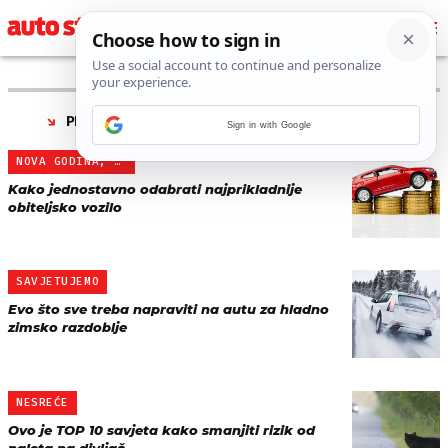
PRONAĐENO 87 REZULTATA ZA TAG “
SAVJETI
”
Sign in with Google
NOVA GODINA, NOVI AUTO
Kako jednostavno odabrati najprikladnije
obiteljsko vozilo
SAVJETUJEMO
Evo što sve treba napraviti na autu za hladno
zimsko razdoblje
NESREĆE
Ovo je TOP 10 savjeta kako smanjiti rizik od