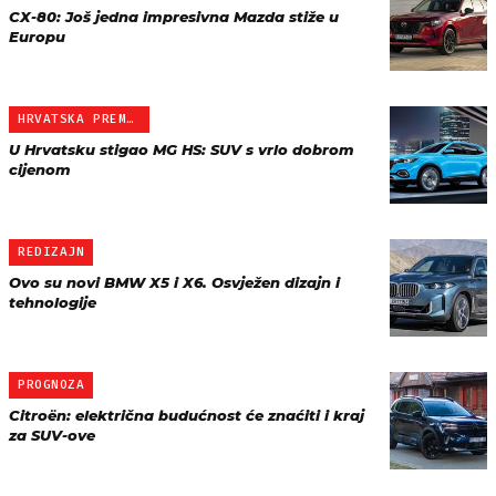
CX-80: Još jedna impresivna Mazda stiže u
Europu
HRVATSKA PREMIJERA
U Hrvatsku stigao MG HS: SUV s vrlo dobrom
cijenom
REDIZAJN
Ovo su novi BMW X5 i X6. Osvježen dizajn i
tehnologije
PROGNOZA
Citroën: električna budućnost će znaćiti i kraj
za SUV-ove