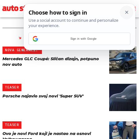
PRONAĐENO 297 REZULTATA ZA TAG “
SUV
”
Sign in with Google
NOVA GENERACIJA
Mercedes GLC Coupé: Sličan dizajn, potpuno
nov auto
TEASER
Porsche najavio svoj novi 'Super SUV'
TEASER
Ovo je novi Ford koji je nastao na osnovi