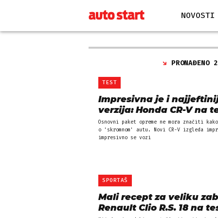
NOVOSTI
PRONAĐENO 
TEST
Impresivna je i najjeftini
verzija: Honda CR-V na t
Osnovni paket opreme ne mora značiti kako
o 'skromnom' autu. Novi CR-V izgleda impr
impresivno se vozi
SPORTAŠ
Mali recept za veliku za
Renault Clio R.S. 18 na te