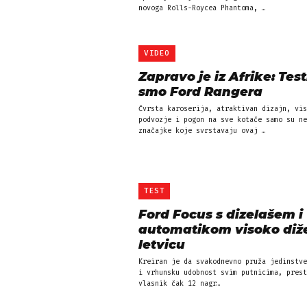
novoga Rolls-Roycea Phantoma, …
VIDEO
Zapravo je iz Afrike: Test
smo Ford Rangera
Čvrsta karoserija, atraktivan dizajn, vis
podvozje i pogon na sve kotače samo su ne
značajke koje svrstavaju ovaj …
TEST
Ford Focus s dizelašem i
automatikom visoko diž
letvicu
Kreiran je da svakodnevno pruža jedinstve
i vrhunsku udobnost svim putnicima, prest
vlasnik čak 12 nagr…