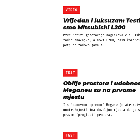
VIDEO
Vrijedan i luksuzan: Testi
smo Mitsubishi L200
Prve četiri generacije naglašavale su isk
radne značajke, a novi L200, osim komerci
potpuno zadovoljava i…
TEST
Obilje prostora i udobnos
Meganeu su na prvome
mjestu
I s ‘osnovnom opremom’ Megane je atraktiv
unutrašnjosti ima dovoljno mjesta da ga s
pravom ‘proglasi’ prostra…
TEST