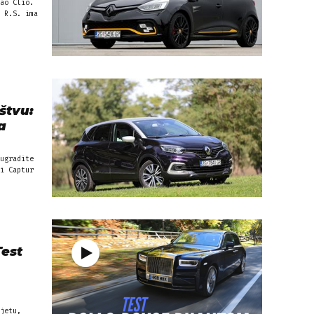
ao Clio.
 R.S. ima
štvu:
a
ugradite
i Captur
Test
jetu,