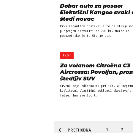
Dobar auto za posao:
Električni Kangoo svaki
štedi novac
Prvi Renaultov dostavni auto na struju mo
punjenjem prevaliti do 200 km. Mamac za
poduzetnike je to što je str…
TEST
Za volanom Citroëna C3
Aircrossa: Povoljan, pros
štedljiv SUV
Crvena boja odlično mu priliči, a 'neprim
kvalitetni plastični poklopci ukrašavaju 
felge. Ima sve što t…
1
2
PRETHODNA