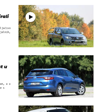
rali
ljučivo
jalnih,
t u
an, a u
e s