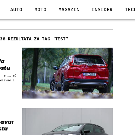
AUTO
MOTO
MAGAZIN
INSIDER
TEC
238 REZULTATA ZA TAG “
TEST
”
ja
estu
 je riječ
esivno i
bavu:
stu