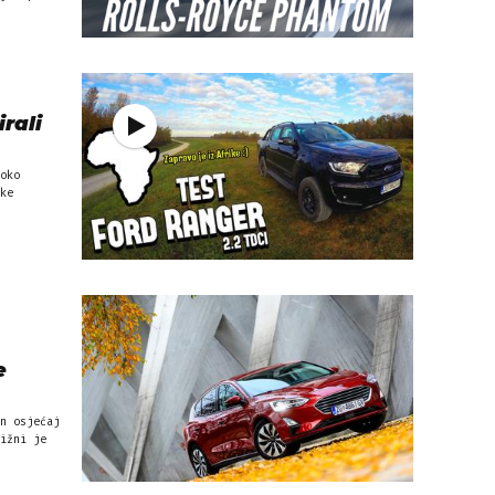
irali
oko
ke
e
n osjećaj
ižni je