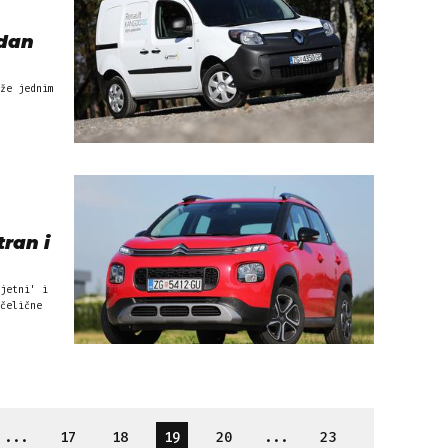
 dan
že jednim
tran i
jetni' i
čelične
...
17
18
19
20
...
23