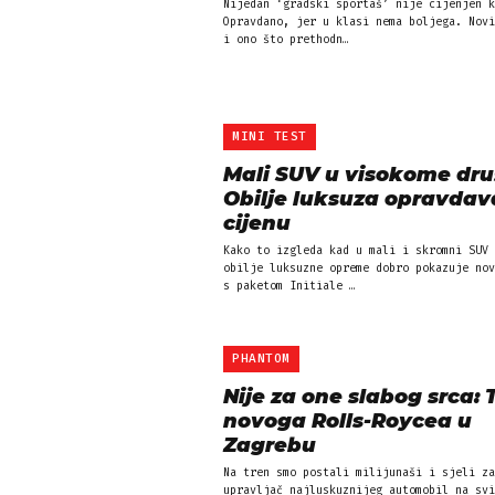
Nijedan ‘gradski sportaš’ nije cijenjen k
Opravdano, jer u klasi nema boljega. Novi
i ono što prethodn…
MINI TEST
Mali SUV u visokome dru
Obilje luksuza opravdav
cijenu
Kako to izgleda kad u mali i skromni SUV 
obilje luksuzne opreme dobro pokazuje nov
s paketom Initiale …
PHANTOM
Nije za one slabog srca: 
novoga Rolls-Roycea u
Zagrebu
Na tren smo postali milijunaši i sjeli za
upravljač najluskuznijeg automobil na svi