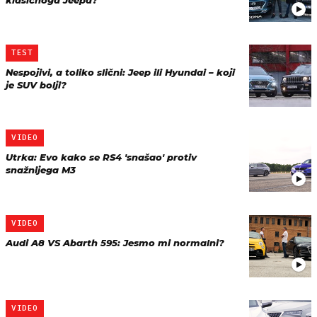
klasičnoga Jeepa?
TEST
Nespojivi, a toliko slični: Jeep ili Hyundai – koji
je SUV bolji?
VIDEO
Utrka: Evo kako se RS4 'snašao' protiv
snažnijega M3
VIDEO
Audi A8 VS Abarth 595: Jesmo mi normalni?
VIDEO