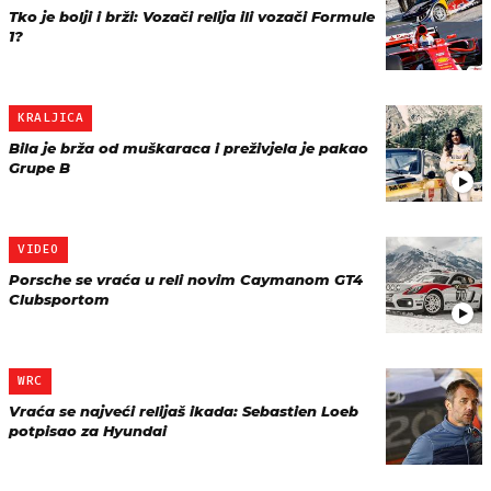
Tko je bolji i brži: Vozači relija ili vozači Formule
1?
KRALJICA
Bila je brža od muškaraca i preživjela je pakao
Grupe B
VIDEO
Porsche se vraća u reli novim Caymanom GT4
Clubsportom
WRC
Vraća se najveći relijaš ikada: Sebastien Loeb
potpisao za Hyundai