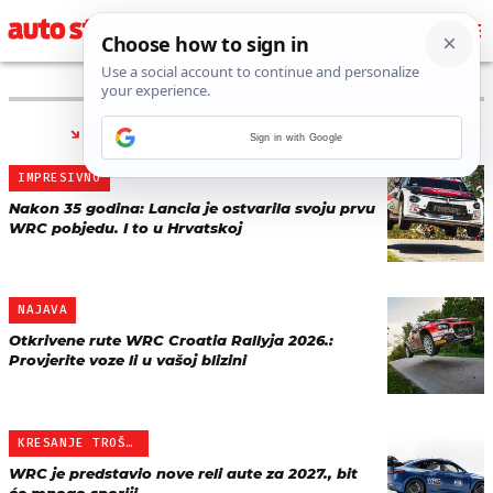
PRONAĐENO 29 REZULTATA ZA TAG “
WRC
”
Sign in with Google
IMPRESIVNO
Nakon 35 godina: Lancia je ostvarila svoju prvu
WRC pobjedu. I to u Hrvatskoj
NAJAVA
Otkrivene rute WRC Croatia Rallyja 2026.:
Provjerite voze li u vašoj blizini
KRESANJE TROŠKOVA
WRC je predstavio nove reli aute za 2027., bit