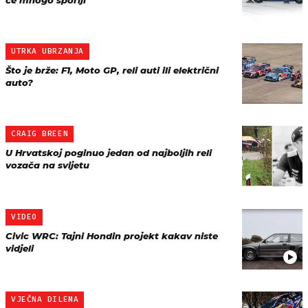
će mnogo sporiji
UTRKA UBRZANJA
Što je brže: F1, Moto GP, reli auti ili električni
auto?
CRAIG BREEN
U Hrvatskoj poginuo jedan od najboljih reli
vozača na svijetu
VIDEO
Civic WRC: Tajni Hondin projekt kakav niste
vidjeli
VJEČNA DILEMA