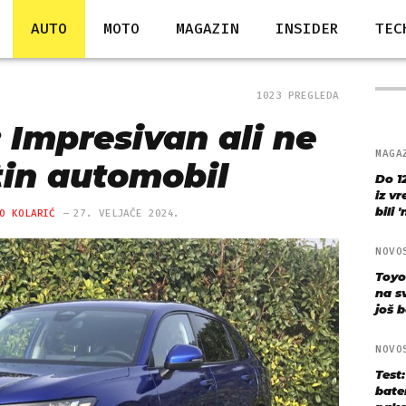
AUTO
MOTO
MAGAZIN
INSIDER
TEC
1023 PREGLEDA
 Impresivan ali ne
MAGA
tin automobil
Do 1
iz v
bili 
O KOLARIĆ
27. VELJAČE 2024.
NOVO
Toyo
na s
još bo
NOVO
Test
bate