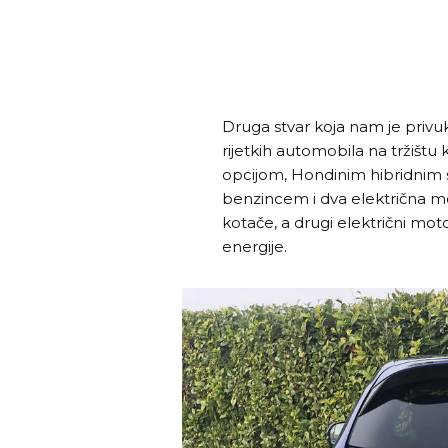
Druga stvar koja nam je privu
rijetkih automobila na tržišt
opcijom, Hondinim hibridnim 
benzincem i dva električna mo
kotače, a drugi električni mo
energije.