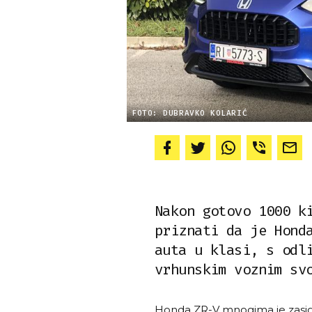
FOTO: DUBRAVKO KOLARIĆ
Nakon gotovo 1000 k
priznati da je Hond
auta u klasi, s odl
vrhunskim voznim sv
Honda ZR-V mnogima je zasi