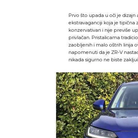
Prvo što upada u oči je dizaj
ekstravaganciji koja je tipičn
konzervativan i nije previše u
privlačan. Pristalicama tradi
zaobljenih i malo oštrih linija o
napomenuti da je ZR-V nastao
nikada sigurno ne biste zaklju