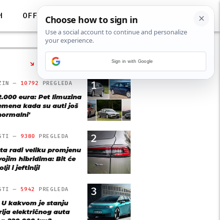
H
OFF
Sign in with Google
NAJČITANIJE
1
ZIN —
10792
PREGLEDA
2.000 eura: Pet limuzina
remena kada su auti još
'normalni'
2
STI —
9380
PREGLEDA
ta radi veliku promjenu
vojim hibridima: Bit će
lji i jeftiniji
3
STI —
5942
PREGLEDA
: U kakvom je stanju
rija električnog auta