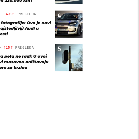
n 220.000 km?
4
O —
4391
PREGLEDA
 fotografije: Ovo je novi
ajštedljiviji Audi u
esti
5
 —
4157
PREGLEDA
a peta ne radi: U ovoj
vi masovno uništavaju
re za brzinu