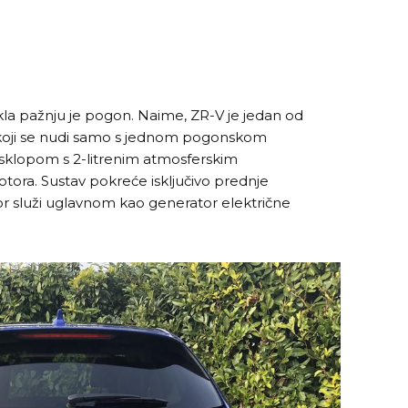
kla pažnju je pogon. Naime, ZR-V je jedan od
u koji se nudi samo s jednom pogonskom
sklopom s 2-litrenim atmosferskim
tora. Sustav pokreće isključivo prednje
tor služi uglavnom kao generator električne