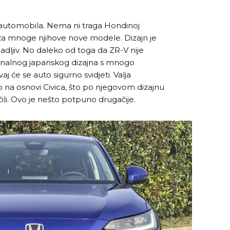
n automobila. Nema ni traga Hondinoj
a za mnoge njihove nove modele. Dizajn je
padljiv. No daleko od toga da ZR-V nije
cionalnog japanskog dizajna s mnogo
vaj će se auto sigurno svidjeti. Valja
 na osnovi Civica, što po njegovom dizajnu
čili. Ovo je nešto potpuno drugačije.