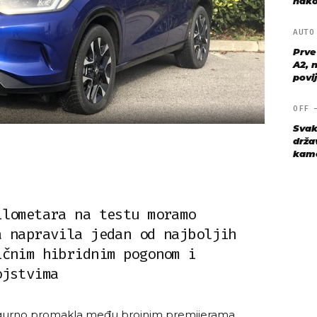
nako
AUT
Prve
A2, n
povij
OFF
Svak
drža
kame
ilometara na testu moramo
a napravila jedan od najboljih
ičnim hibridnim pogonom i
ojstvima
gurno promakla među brojnim premijerama