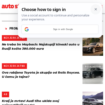
PRONAĐENO 34 REZULTATA ZA TAG “
LUKSUZNI AUTO
”
Sign in with Google
NEVJEROJATNO
Ne treba im Maybach: Najskuplji kineski auto u
Rusiji košta 380.000 eura
NEVJEROJATNO
Ova rabljena Toyota je skuplja od Rolls Roycea.
U čemu je tajna?
A8
Kralj je mrtav! Audi tiho ukida svoj