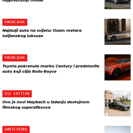
najprestižniji model
PREMIJERA
Najdulji auto na svijetu: Osam metara
talijanskog luksuza
PREMIJERA
Toyota pokrenula marku Century i predstavila
auto koji cilja Rolls-Royce
V12 EDITION
Ovo je novi Maybach u izdanju dostojnom
filmskog superzlikovca
AMBICIOZNO