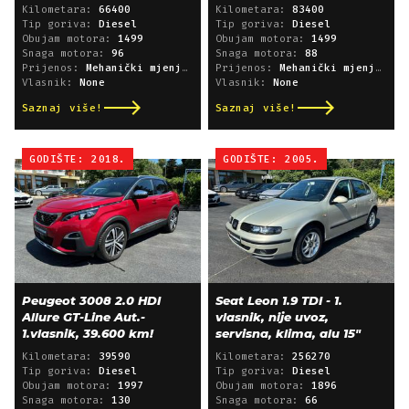
Kilometara:
66400
Kilometara:
83400
Tip goriva:
Diesel
Tip goriva:
Diesel
Obujam motora:
1499
Obujam motora:
1499
Snaga motora:
96
Snaga motora:
88
Prijenos:
Mehanički mjenjač
Prijenos:
Mehanički mjenjač
Vlasnik:
None
Vlasnik:
None
Saznaj više!
Saznaj više!
GODIŠTE: 2018.
GODIŠTE: 2005.
Peugeot 3008 2.0 HDI
Seat Leon 1.9 TDI - 1.
Allure GT-Line Aut.-
vlasnik, nije uvoz,
1.vlasnik, 39.600 km!
servisna, klima, alu 15"
Kilometara:
39590
Kilometara:
256270
Tip goriva:
Diesel
Tip goriva:
Diesel
Obujam motora:
1997
Obujam motora:
1896
Snaga motora:
130
Snaga motora:
66