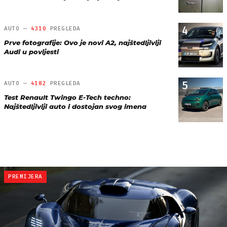
4
AUTO —
4310
PREGLEDA
Prve fotografije: Ovo je novi A2, najštedljiviji
Audi u povijesti
5
AUTO —
4182
PREGLEDA
Test Renault Twingo E-Tech techno:
Najštedljiviji auto i dostojan svog imena
PREMIJERA