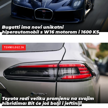
Bugatti ima novi unikatni
hiperautomobil s W16 motorom i 1600 KS
TEHNOLOGIJA
Toyota radi veliku promjenu na svojim
hibridima: Bit će još bolji i jeftiniji