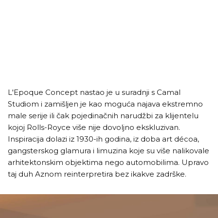
L'Epoque Concept nastao je u suradnji s Camal
Studiom i zamišljen je kao moguća najava ekstremno
male serije ili čak pojedinačnih narudžbi za klijentelu
kojoj Rolls-Royce više nije dovoljno ekskluzivan.
Inspiracija dolazi iz 1930-ih godina, iz doba art décoa,
gangsterskog glamura i limuzina koje su više nalikovale
arhitektonskim objektima nego automobilima. Upravo
taj duh Aznom reinterpretira bez ikakve zadrške.