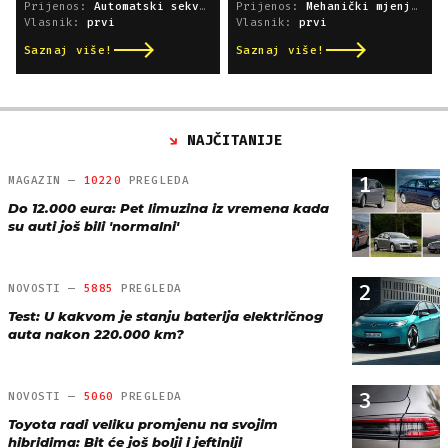
Prijenos:
Automatski sekvencijski
Prijenos:
Mehanički mjenjač
Vlasnik:
prvi
Vlasnik:
prvi
Saznaj više!
Saznaj više!
NAJČITANIJE
1
MAGAZIN —
10220
PREGLEDA
Do 12.000 eura: Pet limuzina iz vremena kada
su auti još bili 'normalni'
2
NOVOSTI —
5885
PREGLEDA
Test: U kakvom je stanju baterija električnog
auta nakon 220.000 km?
3
NOVOSTI —
5060
PREGLEDA
Toyota radi veliku promjenu na svojim
hibridima: Bit će još bolji i jeftiniji