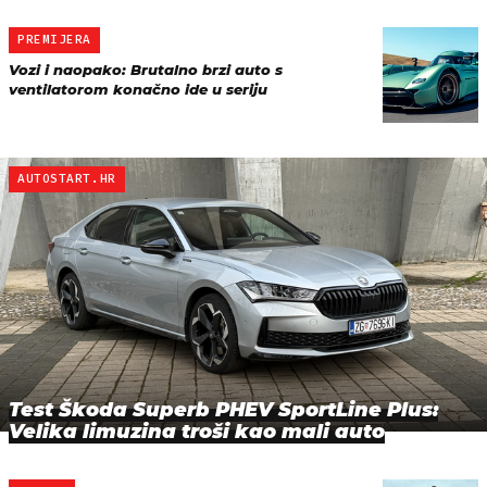
PREMIJERA
Vozi i naopako: Brutalno brzi auto s
ventilatorom konačno ide u seriju
AUTOSTART.HR
Test Škoda Superb PHEV SportLine Plus:
Velika limuzina troši kao mali auto