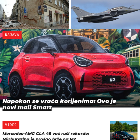
NAJAVA
Napokon se vraća korijenima: Ovo je
novi mali Smart
VIDEO
Mercedes-AMG CLA 45 već ruši rekorde:
Nürburgring je prošao brže od M2