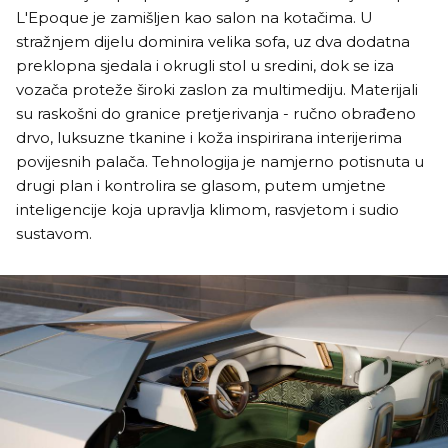
L'Epoque je zamišljen kao salon na kotačima. U
stražnjem dijelu dominira velika sofa, uz dva dodatna
preklopna sjedala i okrugli stol u sredini, dok se iza
vozača proteže široki zaslon za multimediju. Materijali
su raskošni do granice pretjerivanja - ručno obrađeno
drvo, luksuzne tkanine i koža inspirirana interijerima
povijesnih palača. Tehnologija je namjerno potisnuta u
drugi plan i kontrolira se glasom, putem umjetne
inteligencije koja upravlja klimom, rasvjetom i sudio
sustavom.