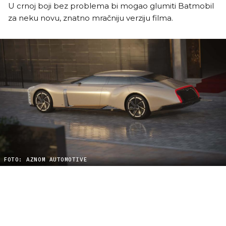
U crnoj boji bez problema bi mogao glumiti Batmobil
za neku novu, znatno mračniju verziju filma.
FOTO: AZNOM AUTOMOTIVE