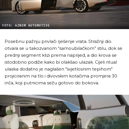
FOTO: AZNOM AUTOMOTIVE
Posebnu pažnju privlači rješenje vrata. Stražnji dio
otvara se u takozvanom “samoubilačkom” stilu, dok se
prednji segment klizi prema naprijed, a dio krova se
istodobno podiže kako bi olakšao ulazak. Cijeli ritual
ulaska dodatno je naglašen "svjetlosnim tepihom"
projiciranim na tlo i divovskim kotačima promjera 30
inča, koji putnicima sežu gotovo do bokova.