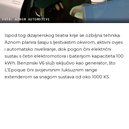
FOTO: AZNOM AUTOMOTIVE
Ispod tog dizajnerskog teatra krije se ozbiljna tehnika.
Aznom planira šasiju s ljestvastim okvirom, aktivni ovjes
i automatsko niveliranje, dok pogon čini električni
sustav s četiri elektromotora i baterijom kapaciteta 100
kWh. Benzinski V6 služi isključivo kao generator, što
L'Epoque čini svojevrsnim luksuznim range
extenderom sa snagom sustava od oko 1000 KS.