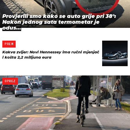
Provjerili smo kako se auto grije pri 38°:
Nakon jednog sata termometar je
odus…
PREM
Kakva zvijer: Novi Hennessey ima ručni mjenjač
i košta 2,2 milijuna eura
OPREZ