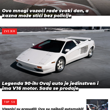
Ovo mnogi vozači rade svaki dan, a
kazna može stići bez policije
ZVIJER
Legenda 90-ih: Ovaj auto je jedinstven i
ima V16 motor. Sada se prodaje
TOP 50
Vlasnici su presudili: Ovo su najbolji automobili