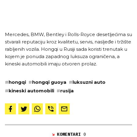
Mercedes, BMW, Bentley i Rolls-Royce desetljećima su
stvarali reputaciju kroz kvalitetu, servis, nasljeđe i tržište
rabljenih vozila. Hongqi u Rusiji sada koristi trenutak u
kojem je ponuda zapadnog luksuza ograničena, a
kineski automobili imaju otvoren prolaz.
#
hongqi
#
hongqi guoya
#
luksuzni auto
#
kineski automobili
#
rusija
KOMENTARI
0