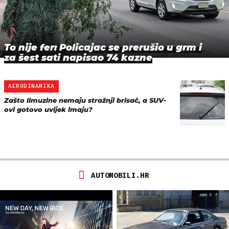
To nije fer: Policajac se prerušio u grm i
za šest sati napisao 74 kazne
AERODINAMIKA
Zašto limuzine nemaju stražnji brisač, a SUV-
ovi gotovo uvijek imaju?