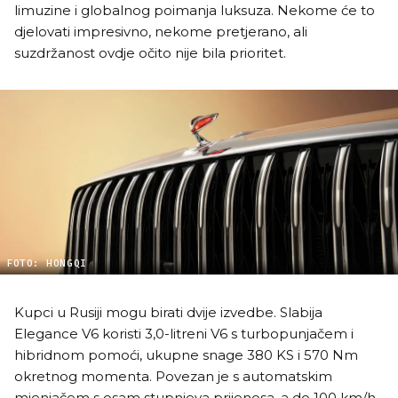
limuzine i globalnog poimanja luksuza. Nekome će to
djelovati impresivno, nekome pretjerano, ali
suzdržanost ovdje očito nije bila prioritet.
FOTO: HONGQI
Kupci u Rusiji mogu birati dvije izvedbe. Slabija
Elegance V6 koristi 3,0-litreni V6 s turbopunjačem i
hibridnom pomoći, ukupne snage 380 KS i 570 Nm
okretnog momenta. Povezan je s automatskim
mjenjačem s osam stupnjeva prijenosa, a do 100 km/h