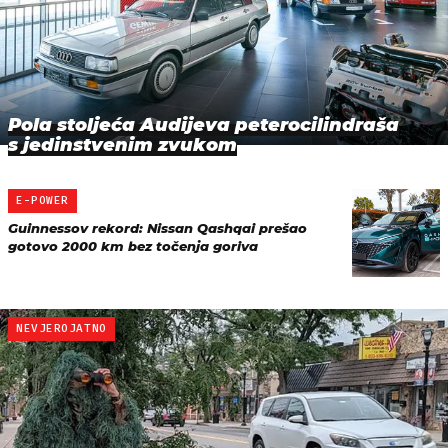
Pola stoljeća Audijeva peterocilindraša
s jedinstvenim zvukom
E-POWER
Guinnessov rekord: Nissan Qashqai prešao
gotovo 2000 km bez točenja goriva
NEVJEROJATNO