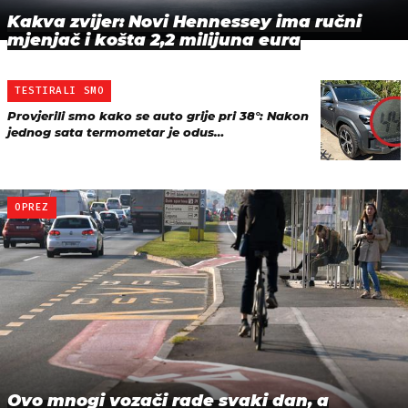
Kakva zvijer: Novi Hennessey ima ručni
mjenjač i košta 2,2 milijuna eura
TESTIRALI SMO
Provjerili smo kako se auto grije pri 38°: Nakon
jednog sata termometar je odus…
OPREZ
Ovo mnogi vozači rade svaki dan, a