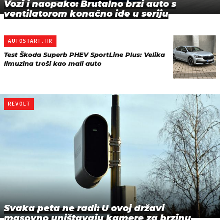
Vozi i naopako: Brutalno brzi auto s
ventilatorom konačno ide u seriju
AUTOSTART.HR
Test Škoda Superb PHEV SportLine Plus: Velika
limuzina troši kao mali auto
REVOLT
Svaka peta ne radi: U ovoj državi
masovno uništavaju kamere za brzinu