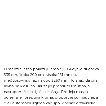
Dimenzije jasno pokazuju ambiciju. Guoya je dugačka
535 cm, široka 200 cm i visoka 151 mm, uz
međuosovinski razmak od 3260 mm. To znači da cilja
ravno na klasu najlukuznijih premium limuzina, ali
nastupom želi biti još raskošnija. Prednja maska
golema je i prepuna kroma, proporcije su masivne, a
cijeli automobil izgleda kao spoj kineske državničke