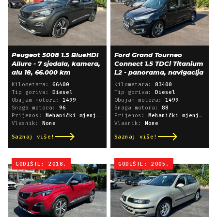
Peugeot 5008 1.5 BlueHDI
Ford Grand Tourneo
Allure - 7 sjedala, kamera,
Connect 1.5 TDCi Titanium
alu 18, 66.000 km
L2 - panorama, navigacija
Kilometara:
66400
Kilometara:
83400
Tip goriva:
Diesel
Tip goriva:
Diesel
Obujam motora:
1499
Obujam motora:
1499
Snaga motora:
96
Snaga motora:
88
Prijenos:
Mehanički mjenjač
Prijenos:
Mehanički mjenjač
Vlasnik:
None
Vlasnik:
None
Saznaj više!
Saznaj više!
GODIŠTE: 2018.
GODIŠTE: 2005.