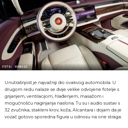
FOTO: HONGQI
Unutrašnjost je najvažniji dio ovakvog automobila. U
drugom redu nalaze se dvije velike odvojene fotelje s
grijanjem, ventilacijom, hlađenjem, masažom i
mogućnošću naginjanja naslona. Tu su i audio sustav s
32 zvučnika, stakleni krov, koža, Alcantara i dojam da je
vozač gotovo sporedna figura u odnosu na one straga.