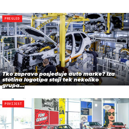
PREGLED
Tko zapravo posjeduje auto marke? Iza
stotina logotipa stoji tek nekoliko
grupa…
POVIJEST