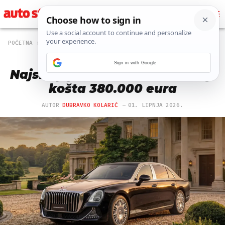
POČETNA
NOVOSTI
2061 PREGLEDA
Ne treba im Maybach:
Sign in with Google
Najskuplji kineski auto u Rusiji
košta 380.000 eura
AUTOR
DUBRAVKO KOLARIĆ
01. LIPNJA 2026.