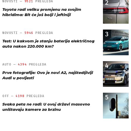
2
NOVOSTI —
9521
PREGLEDA
Toyota radi veliku promjenu na svojim
hibridima: Bit će još bolji i jeftiniji
3
NOVOSTI —
5946
PREGLEDA
Test: U kakvom je stanju baterija električnog
auta nakon 220.000 km?
4
AUTO —
4394
PREGLEDA
Prve fotografije: Ovo je novi A2, najštedljiviji
Audi u povijesti
5
OFF —
4198
PREGLEDA
Svaka peta ne radi: U ovoj državi masovno
uništavaju kamere za brzinu