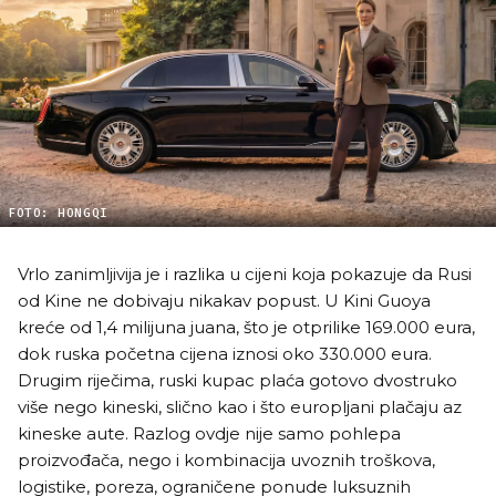
FOTO: HONGQI
Vrlo zanimljivija je i razlika u cijeni koja pokazuje da Rusi
od Kine ne dobivaju nikakav popust. U Kini Guoya
kreće od 1,4 milijuna juana, što je otprilike 169.000 eura,
dok ruska početna cijena iznosi oko 330.000 eura.
Drugim riječima, ruski kupac plaća gotovo dvostruko
više nego kineski, slično kao i što europljani plačaju az
kineske aute. Razlog ovdje nije samo pohlepa
proizvođača, nego i kombinacija uvoznih troškova,
logistike, poreza, ograničene ponude luksuznih