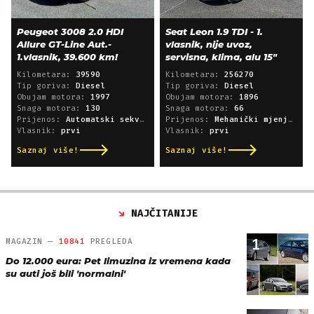
Peugeot 3008 2.0 HDI
Seat Leon 1.9 TDI - 1.
Allure GT-Line Aut.-
vlasnik, nije uvoz,
1.vlasnik, 39.600 km!
servisna, klima, alu 15"
Kilometara:
39590
Kilometara:
256270
Tip goriva:
Diesel
Tip goriva:
Diesel
Obujam motora:
1997
Obujam motora:
1896
Snaga motora:
130
Snaga motora:
66
Prijenos:
Automatski sekvencijski
Prijenos:
Mehanički mjenjač
Vlasnik:
prvi
Vlasnik:
prvi
Saznaj više!
Saznaj više!
NAJČITANIJE
1
MAGAZIN —
10841
PREGLEDA
Do 12.000 eura: Pet limuzina iz vremena kada
su auti još bili 'normalni'