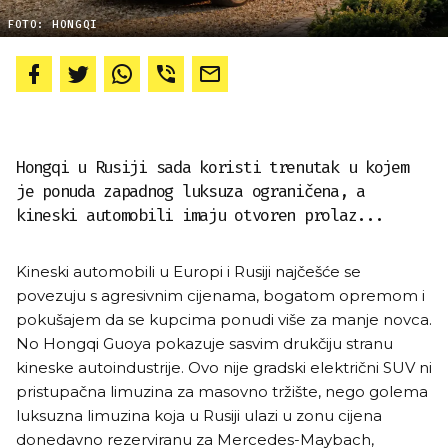
FOTO: HONGQI
Hongqi u Rusiji sada koristi trenutak u kojem
je ponuda zapadnog luksuza ograničena, a
kineski automobili imaju otvoren prolaz...
Kineski automobili u Europi i Rusiji najčešće se
povezuju s agresivnim cijenama, bogatom opremom i
pokušajem da se kupcima ponudi više za manje novca.
No Hongqi Guoya pokazuje sasvim drukčiju stranu
kineske autoindustrije. Ovo nije gradski električni SUV ni
pristupačna limuzina za masovno tržište, nego golema
luksuzna limuzina koja u Rusiji ulazi u zonu cijena
donedavno rezerviranu za Mercedes-Maybach,